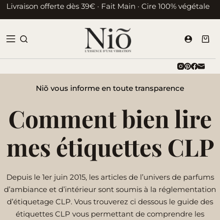
Passer
Livraison offerte dès 39€ · Fait Main · Cire 100% végétale
au
contenu
Pani
d’ac
Niõ vous informe en toute transparence
Comment bien lire
mes étiquettes CLP
Depuis le 1er juin 2015, les articles de l’univers de parfums
d’ambiance et d’intérieur sont soumis à la réglementation
d’étiquetage CLP. Vous trouverez ci dessous le guide des
étiquettes CLP vous permettant de comprendre les