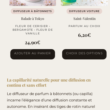
DIFFUSEUR À BÂTONNETS
DIFFUSEUR VOITURE
Balade à Tokyo
Saint-Valentin
FLEUR DE CERISIER •
PARFUM AU CHOIX
BERGAMOTE • FLEUR DE
6,20
€
VANILLE
24,90
€
Ce
AJOUTER AU PANIER
CHOIX DES OPTIONS
produit
a
plusieurs
variations.
La capillarité naturelle pour une diffusion en
Les
continu et sans effort
options
Le diffuseur de parfum à bâtonnets (ou capilla)
peuvent
incarne l’élégance d’une diffusion constante et
être
autonome. En insérant des tiges de rotin naturel
choisies