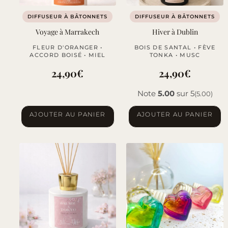
sur
DIFFUSEUR À BÂTONNETS
DIFFUSEUR À BÂTONNETS
la
Voyage à Marrakech
Hiver à Dublin
page
FLEUR D'ORANGER •
BOIS DE SANTAL • FÈVE
du
ACCORD BOISÉ • MIEL
TONKA • MUSC
produit
24,90
€
24,90
€
Note
5.00
sur 5
(5.00)
AJOUTER AU PANIER
AJOUTER AU PANIER