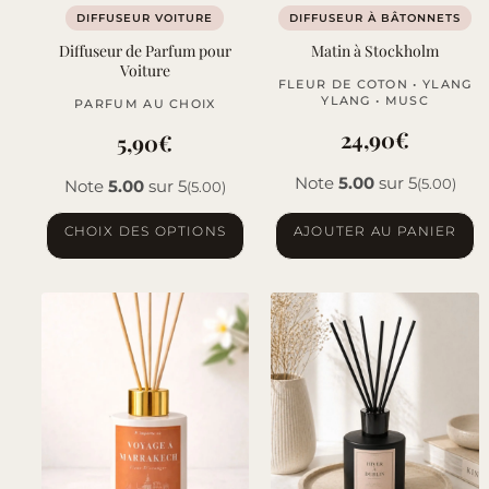
DIFFUSEUR VOITURE
DIFFUSEUR À BÂTONNETS
Diffuseur de Parfum pour
Matin à Stockholm
Voiture
FLEUR DE COTON • YLANG
YLANG • MUSC
PARFUM AU CHOIX
24,90
€
5,90
€
Note
5.00
sur 5
(5.00)
Note
5.00
sur 5
(5.00)
Ce
CHOIX DES OPTIONS
AJOUTER AU PANIER
produit
a
plusieurs
variations.
Les
options
peuvent
être
choisies