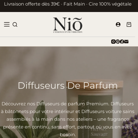
Passer
Livraison offerte dès 39€ · Fait Main · Cire 100% végétale
au
contenu
Pani
d’ac
Diffuseurs De Parfum
Découvrez nos Diffuseurs de parfum Premium. Diffuseurs
à bâtonnets pour votre intérieur et Diffuseurs voiture sains
assemblés à la main dans nos ateliers – une fragrance
présente en continu, sans effort, partout où vous en avez
besoin.