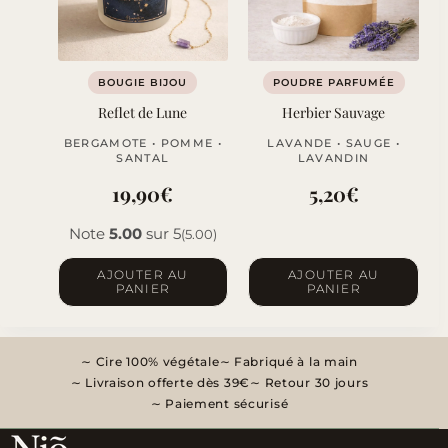
peuvent
être
choisies
sur
BOUGIE BIJOU
POUDRE PARFUMÉE
la
Reflet de Lune
Herbier Sauvage
page
BERGAMOTE • POMME •
LAVANDE • SAUGE •
du
SANTAL
LAVANDIN
produit
19,90
€
5,20
€
Note
5.00
sur 5
(5.00)
AJOUTER AU
AJOUTER AU
PANIER
PANIER
Cire 100% végétale
Fabriqué à la main
Livraison offerte dès 39€
Retour 30 jours
Paiement sécurisé