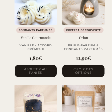
FONDANTS PARFUMÉS
COFFRET DÉCOUVERTE
Vanille Gourmande
Orion
VANILLE • ACCORD
BRÛLE-PARFUM &
CRÉMEUX
FONDANTS PARFUMÉS
1,80
€
12,90
€
Ce
AJOUTER AU
CHOIX DES
PANIER
OPTIONS
produit
a
plusieurs
variations.
Les
options