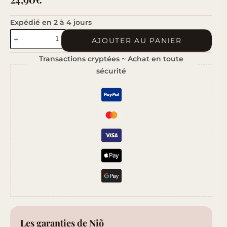
Expédié en 2 à 4 jours
quantité
AJOUTER AU PANIER
de
Transactions cryptées ~ Achat en toute
Matin
sécurité
à
Stockholm
Les garanties de Niõ