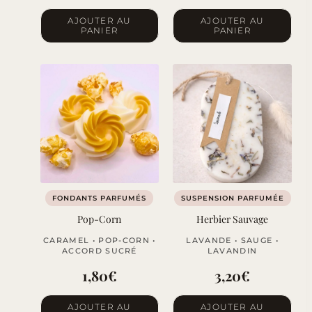
AJOUTER AU
AJOUTER AU
PANIER
PANIER
FONDANTS PARFUMÉS
SUSPENSION PARFUMÉE
Pop-Corn
Herbier Sauvage
CARAMEL • POP-CORN •
LAVANDE • SAUGE •
ACCORD SUCRÉ
LAVANDIN
1,80
€
3,20
€
AJOUTER AU
AJOUTER AU