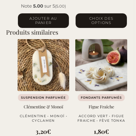
Note
5.00
sur 5
(5.00)
Ce
AJOUTER AU
CHOIX DES
PANIER
OPTIONS
produit
Produits similaires
a
plusieurs
variations.
Les
options
peuvent
être
choisies
sur
SUSPENSION PARFUMÉE
FONDANTS PARFUMÉS
la
Clémentine & Monoï
Figue Fraîche
page
CLÉMENTINE • MONOÏ •
ACCORD VERT • FIGUE
du
CYCLAMEN
FRAICHE • FÈVE TONKA
produit
3,20
€
1,80
€