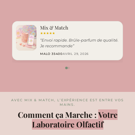
Mix & Match
★
★
★
★
★
“Envoi rapide. Brûle-parfum de qualité.
Je recommande”
MALO 35400
AVRIL 29, 2026
AVEC MIX & MATCH, L’EXPÉRIENCE EST ENTRE VOS
MAINS.
Comment ça Marche :
Votre
Laboratoire Olfactif