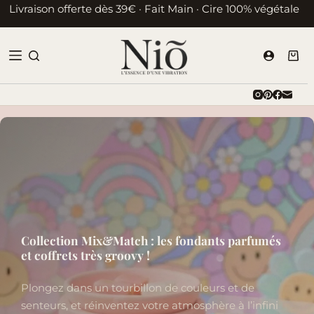
Passer
Livraison offerte dès 39€ · Fait Main · Cire 100% végétale
au
contenu
Pani
d’ac
Collection Mix&Match : les fondants parfumés
et coffrets très groovy !
Plongez dans un tourbillon de couleurs et de
senteurs, et réinventez votre atmosphère à l’infini