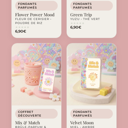
FONDANTS
FONDANTS
PARFUMÉS
PARFUMÉS
Flower Power Mood
Green Trip
FLEUR DE CERISIER •
YUZU • THÉ VERT
POUDRE DE RIZ
★
★
★
★
★
6,90
€
★
★
★
★
★
6,90
€
COFFRET
FONDANTS
DÉCOUVERTE
PARFUMÉS
Mix & Match
Velvet Moon
BRÛLE-PARFUM &
MIEL • AMBRE