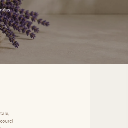
umées
n
tale,
ccourci