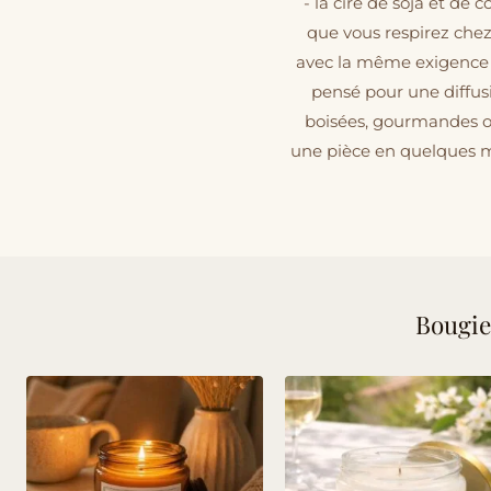
- la cire de soja et de
que vous respirez che
avec la même exigence 
pensé pour une diffusio
boisées, gourmandes o
une pièce en quelques mi
Bougie