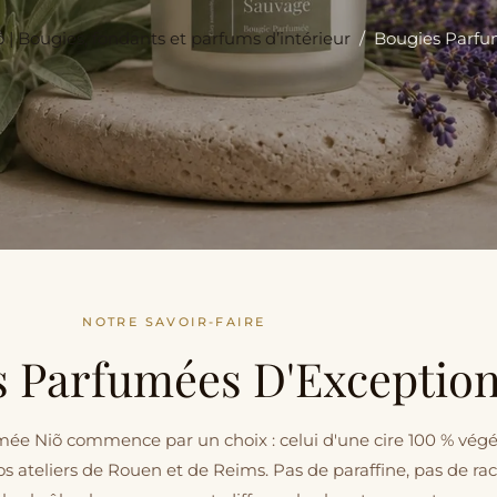
 | Bougies, fondants et parfums d’intérieur
/
Bougies Parf
NOTRE SAVOIR-FAIRE
s Parfumées D'Exceptio
e Niõ commence par un choix : celui d'une cire 100 % végé
s ateliers de Rouen et de Reims. Pas de paraffine, pas de ra