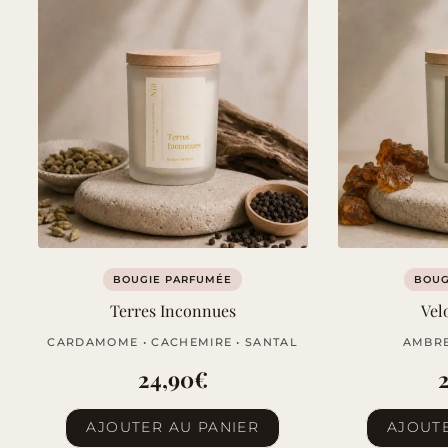
récent
au
plus
ancien
BOUGIE PARFUMÉE
BOUG
Terres Inconnues
Vel
CARDAMOME • CACHEMIRE • SANTAL
AMBRE
24,90
€
AJOUTER AU PANIER
AJOUTE