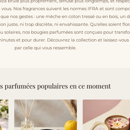
 colza brûle plus proprement, diffuse plus longtemps, et respe
z vous. Nos fragrances suivent les normes IFRA et sont comp
que nos gestes : une mèche en coton tressé ou en bois, un 
n juste, ni trop discrète, ni envahissante. Qu'elles soient flor
u solaires, nos bougies parfumées sont conçues pour transf
nutes et pour durer. Découvrez la collection et laissez-vous
par celle qui vous ressemble.
s parfumées populaires en ce moment