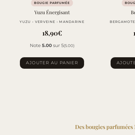
BOUGIE PARFUMÉE
BOUG
Yuzu Énergisant
B
YUZU • VERVEINE • MANDARINE
BERGAMOTE 
18,90
€
Note
5.00
sur 5
(5.00)
AJOUTER AU PANIER
AJOUTE
Des bougies parfumées N