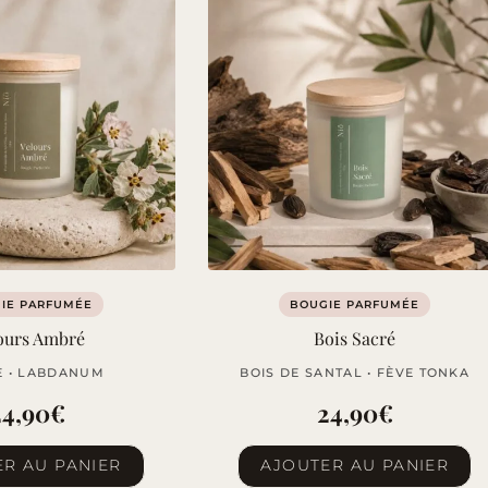
IE PARFUMÉE
BOUGIE PARFUMÉE
ours Ambré
Bois Sacré
 • LABDANUM
BOIS DE SANTAL • FÈVE TONKA
24,90
€
24,90
€
R AU PANIER
AJOUTER AU PANIER