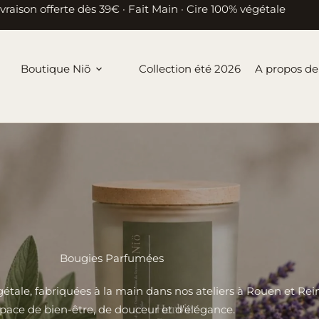
ivraison offerte dès 39€ · Fait Main · Cire 100% végétale
Boutique Niõ
Collection été 2026
A propos de
Bougies Parfumées
étale, fabriquées à la main dans nos ateliers à Rouen et Re
pace de bien-être, de douceur et d’élégance.