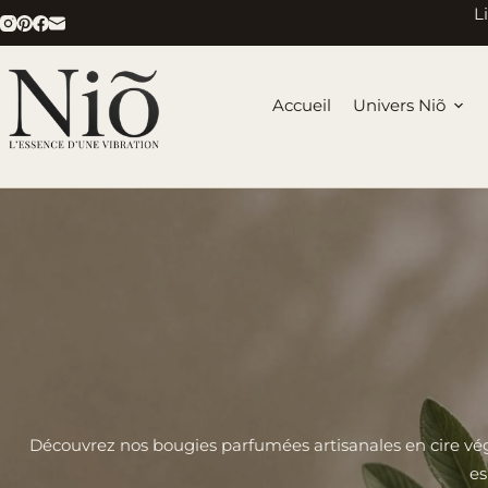
Passer
L
au
contenu
Accueil
Univers Niõ
Découvrez nos bougies parfumées artisanales en cire vég
es