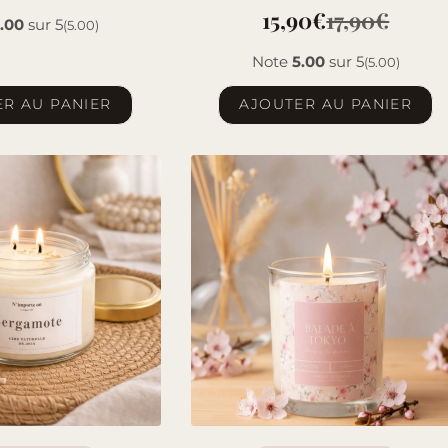
15,90
€
17,90
€
.00
sur 5
(5.00)
Le
Le
Note
5.00
sur 5
(5.00)
prix
prix
R AU PANIER
AJOUTER AU PANIER
initial
actuel
était :
est :
17,90€.
15,90€.