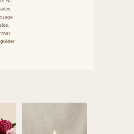
cte ce
osées
dosage
ales,
ormer
 guider