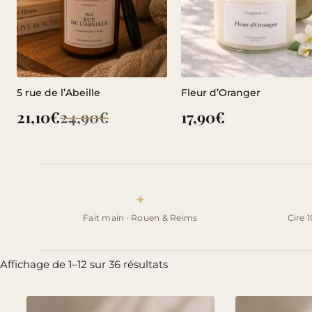
5 rue de l’Abeille
Fleur d’Oranger
21,10
€
24,90
€
17,90
€
Le
Le
prix
prix
initial
actuel
était :
est :
24,90€.
21,10€.
✦
Fait main · Rouen & Reims
Cire 
Trié
Affichage de 1–12 sur 36 résultats
du
plus