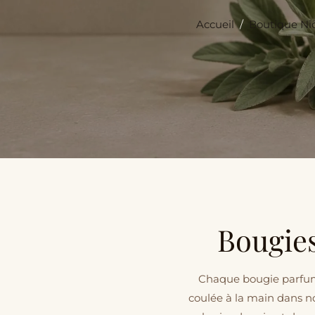
Accueil
/
Boutique Niõ
Bougie
Chaque bougie parfumé
coulée à la main dans no