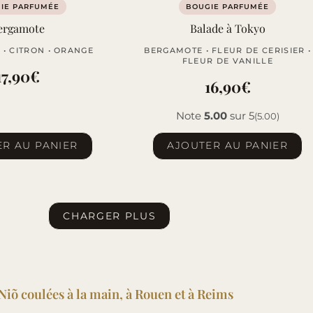
IE PARFUMÉE
BOUGIE PARFUMÉE
ergamote
Balade à Tokyo
• CITRON • ORANGE
BERGAMOTE • FLEUR DE CERISIER •
FLEUR DE VANILLE
17,90
€
16,90
€
Note
5.00
sur 5
(5.00)
R AU PANIER
AJOUTER AU PANIER
CHARGER PLUS
iõ coulées à la main, à Rouen et à Reims