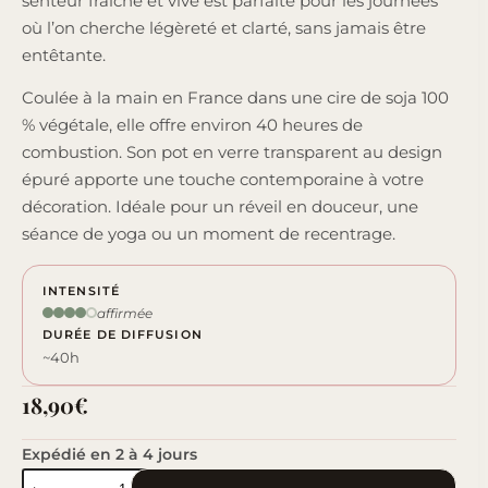
senteur fraîche et vive est parfaite pour les journées
où l’on cherche légèreté et clarté, sans jamais être
entêtante.
Coulée à la main en France dans une cire de soja 100
% végétale, elle offre environ 40 heures de
combustion. Son pot en verre transparent au design
épuré apporte une touche contemporaine à votre
décoration. Idéale pour un réveil en douceur, une
séance de yoga ou un moment de recentrage.
INTENSITÉ
affirmée
DURÉE DE DIFFUSION
~40h
18,90
€
Expédié en 2 à 4 jours
quantité