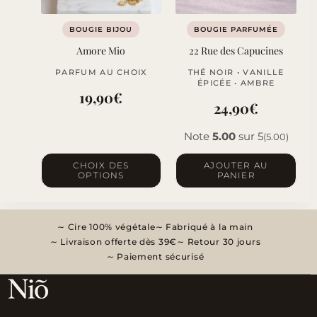
BOUGIE BIJOU
BOUGIE PARFUMÉE
Amore Mio
22 Rue des Capucines
PARFUM AU CHOIX
THÉ NOIR • VANILLE
ÉPICÉE • AMBRE
19,90
€
24,90
€
Note
5.00
sur 5
(5.00)
Ce
CHOIX DES
AJOUTER AU
OPTIONS
PANIER
produit
a
plusieurs
Cire 100% végétale
Fabriqué à la main
variations.
Livraison offerte dès 39€
Retour 30 jours
Les
Paiement sécurisé
options
peuvent
être