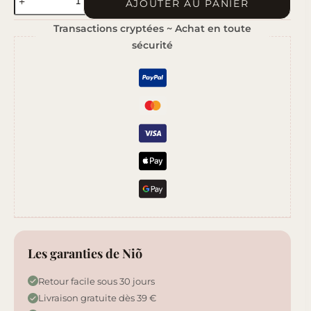
AJOUTER AU PANIER
de
Transactions cryptées ~ Achat en toute
Yuzu
sécurité
Énergisant
Les garanties de Niõ
Retour facile sous 30 jours
Livraison gratuite dès 39 €