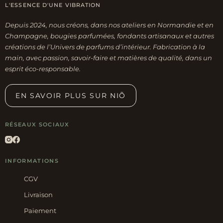
L'ESSENCE D'UNE VIBRATION
choisies
sur
Depuis 2024, nous créons, dans nos ateliers en Normandie et en
la
Champagne, bougies parfumées, fondants artisanaux et autres
page
créations de l’Univers de parfums d’intérieur. Fabrication à la
main, avec passion, savoir-faire et matières de qualité, dans un
du
esprit éco-responsable.
produit
EN SAVOIR PLUS SUR NIÕ
RÉSEAUX SOCIAUX
INFORMATIONS
CGV
Livraison
Paiement