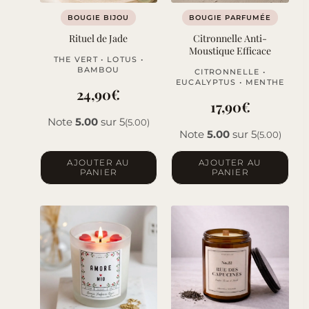
BOUGIE BIJOU
BOUGIE PARFUMÉE
Rituel de Jade
Citronnelle Anti-
Moustique Efficace
THE VERT • LOTUS •
BAMBOU
CITRONNELLE •
EUCALYPTUS • MENTHE
24,90
€
17,90
€
Note
5.00
sur 5
(5.00)
Note
5.00
sur 5
(5.00)
AJOUTER AU
AJOUTER AU
PANIER
PANIER