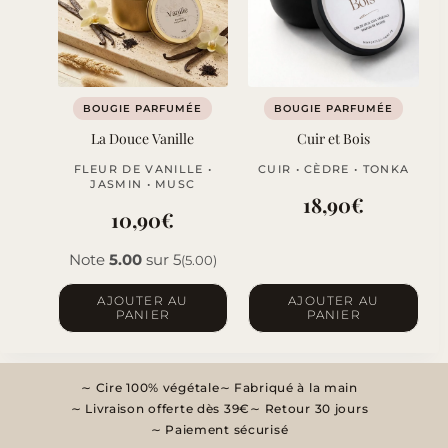
options
peuvent
être
choisies
sur
BOUGIE PARFUMÉE
BOUGIE PARFUMÉE
la
La Douce Vanille
Cuir et Bois
page
FLEUR DE VANILLE •
CUIR • CÈDRE • TONKA
du
JASMIN • MUSC
18,90
€
produit
10,90
€
Note
5.00
sur 5
(5.00)
AJOUTER AU
AJOUTER AU
PANIER
PANIER
Cire 100% végétale
Fabriqué à la main
Livraison offerte dès 39€
Retour 30 jours
Paiement sécurisé