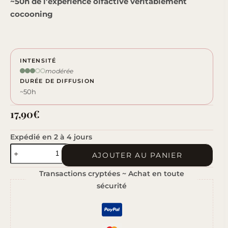
~50h de l’expérience olfactive véritablement
cocooning
INTENSITÉ
modérée
DURÉE DE DIFFUSION
~50h
17,90
€
Expédié en 2 à 4 jours
quantité
AJOUTER AU PANIER
de
Transactions cryptées ~ Achat en toute
Fleur
sécurité
de
Coton