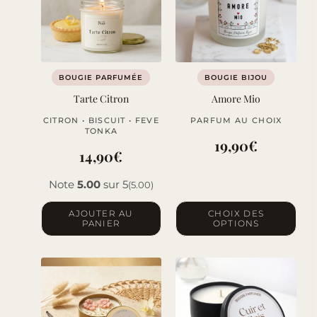
BOUGIE PARFUMÉE
BOUGIE BIJOU
Tarte Citron
Amore Mio
CITRON • BISCUIT • FEVE
PARFUM AU CHOIX
TONKA
19,90
€
14,90
€
Note
5.00
sur 5
(5.00)
Ce
AJOUTER AU
CHOIX DES
PANIER
OPTIONS
produit
a
plusieurs
variations.
Les