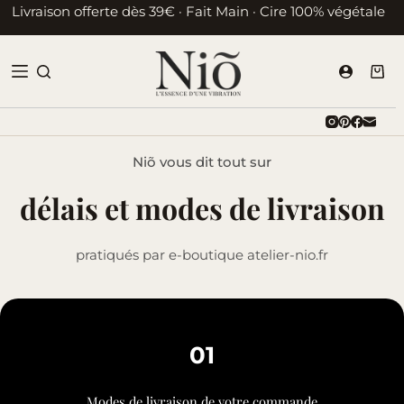
Passer
Livraison offerte dès 39€ · Fait Main · Cire 100% végétale
au
contenu
Pani
d’ac
Niõ vous dit tout sur
délais et modes de livraison
pratiqués par e-boutique atelier-nio.fr
01
Modes de livraison de votre commande