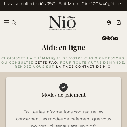
Passer
Livraison offerte dès 39€ · Fait Main · Cire 100% végétale
au
contenu
Pani
d’ac
Aide en ligne
CHOISISSEZ LA THÉMATIQUE DE VOTRE CHOIX CI-DESSOUS.
OU CONSULTEZ
CETTE FAQ.
POUR TOUTE AUTRE DEMANDE,
RENDEZ-VOUS SUR
LA PAGE CONTACT DE NIÕ
.
Modes de paiement
Toutes les informations contractuelles
concernant les modes de paiement que vous
pouvez utiliser sur atelier-nio.fr