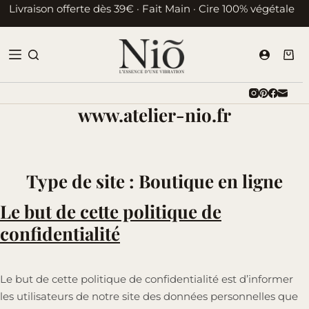
Passer
Livraison offerte dès 39€ · Fait Main · Cire 100% végétale
au
contenu
Pani
d’ac
www.atelier-nio.fr
Type de site : Boutique en ligne
Le but de cette politique de
confidentialité
Le but de cette politique de confidentialité est d’informer
les utilisateurs de notre site des données personnelles que