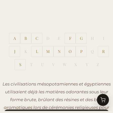
A
B
C
D
E
F
G
H
I
J
K
L
M
N
O
P
Q
R
S
T
U
V
W
X
Y
Z
Les civilisations mésopotamiennes et égyptiennes
utilisaient déjà les matières odorantes sous leur
forme brute, brûlant des résines et des bois
aromatiques lors de cérémonies religieuses pour