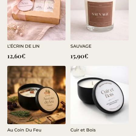
24,90€.
21,10€.
L’ÉCRIN DE LIN
SAUVAGE
12,60
€
15,90
€
Au Coin Du Feu
Cuir et Bois