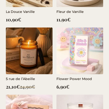
La Douce Vanille
Fleur de Vanille
10,90
€
11,90
€
5 rue de l’Abeille
Flower Power Mood
21,10
€
24,90
€
6,90
€
Le
Le
prix
prix
initial
actuel
était :
est :