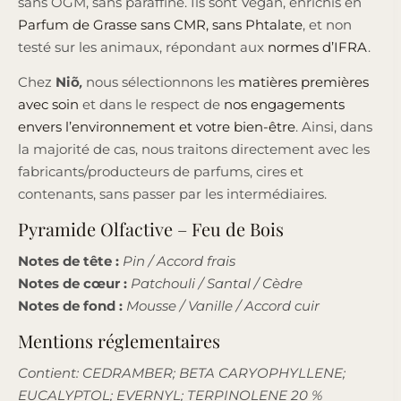
sans OGM, sans paraffine. Ils sont Vegan, enrichis en
Parfum de Grasse sans CMR, sans Phtalate
, et non
testé sur les animaux, répondant aux
normes d’IFRA
.
Chez
Niõ
,
nous sélectionnons les
matières premières
avec soin
et dans le respect de
nos engagements
envers l’environnement et votre bien-être
. Ainsi, dans
la majorité de cas, nous traitons directement avec les
fabricants/producteurs de parfums, cires et
contenants, sans passer par les intermédiaires.
Pyramide Olfactive – Feu de Bois
Notes de tête :
Pin / Accord frais
Notes de cœur :
Patchouli / Santal / Cèdre
Notes de fond :
Mousse / Vanille / Accord cuir
Mentions réglementaires
Contient: CEDRAMBER; BETA CARYOPHYLLENE;
EUCALYPTOL; EVERNYL; TERPINOLENE 20 %