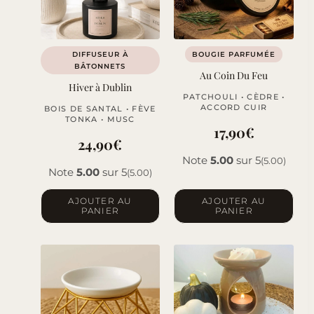
DIFFUSEUR À
BOUGIE PARFUMÉE
BÂTONNETS
Au Coin Du Feu
Hiver à Dublin
PATCHOULI • CÈDRE •
ACCORD CUIR
BOIS DE SANTAL • FÈVE
TONKA • MUSC
17,90
€
24,90
€
Note
5.00
sur 5
(5.00)
Note
5.00
sur 5
(5.00)
AJOUTER AU
AJOUTER AU
PANIER
PANIER