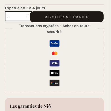
Expédié en 2 à 4 jours
quantité
AJOUTER AU PANIER
de
Transactions cryptées ~ Achat en toute
Feu
sécurité
de
Bois
Les garanties de Niõ