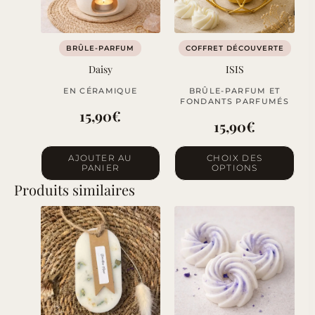
BRÛLE-PARFUM
COFFRET DÉCOUVERTE
Daisy
ISIS
EN CÉRAMIQUE
BRÛLE-PARFUM ET
FONDANTS PARFUMÉS
15,90
€
15,90
€
Ce
AJOUTER AU
CHOIX DES
PANIER
OPTIONS
produit
Produits similaires
a
plusieurs
variations.
Les
options
peuvent
être