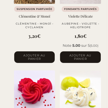
choisies
sur
SUSPENSION PARFUMÉE
FONDANTS PARFUMÉS
la
Clémentine & Monoï
Violette Délicate
page
CLÉMENTINE • MONOÏ •
AUBEPINE • VIOLETTE •
du
CYCLAMEN
HELIOTROPE
produit
3,20
€
1,80
€
Note
5.00
sur 5
(5.00)
AJOUTER AU
AJOUTER AU
PANIER
PANIER