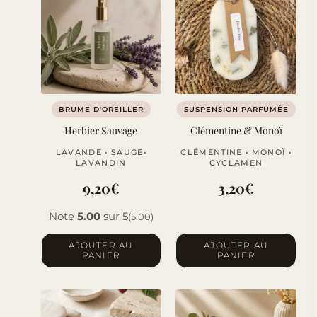
BRUME D'OREILLER
SUSPENSION PARFUMÉE
Herbier Sauvage
Clémentine & Monoï
LAVANDE • SAUGE•
CLÉMENTINE • MONOÏ •
LAVANDIN
CYCLAMEN
9,20
€
3,20
€
Note
5.00
sur 5
(5.00)
AJOUTER AU
AJOUTER AU
PANIER
PANIER