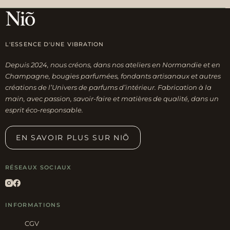
options
peuvent
être
L'ESSENCE D'UNE VIBRATION
choisies
sur
Depuis 2024, nous créons, dans nos ateliers en Normandie et en
la
Champagne, bougies parfumées, fondants artisanaux et autres
page
créations de l’Univers de parfums d’intérieur. Fabrication à la
du
main, avec passion, savoir-faire et matières de qualité, dans un
esprit éco-responsable.
produit
EN SAVOIR PLUS SUR NIÕ
RÉSEAUX SOCIAUX
INFORMATIONS
CGV