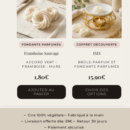
FONDANTS PARFUMÉS
COFFRET DÉCOUVERTE
Framboise Sauvage
ISIS
ACCORD VERT •
BRÛLE-PARFUM ET
FRAMBOISE • MURE
FONDANTS PARFUMÉS
1,80
€
15,90
€
Ce
AJOUTER AU
CHOIX DES
PANIER
OPTIONS
produit
a
plusieurs
Cire 100% végétale
Fabriqué à la main
variations.
Livraison offerte dès 39€
Retour 30 jours
Les
Paiement sécurisé