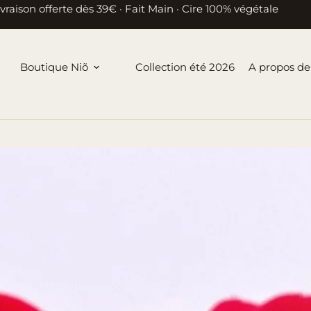
ivraison offerte dès 39€ · Fait Main · Cire 100% végétale
Boutique Niõ
Collection été 2026
A propos de