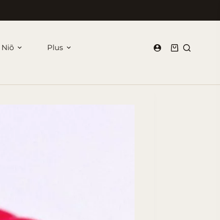
 Niõ
Plus
Panier
d’achat