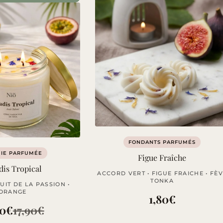
FONDANTS PARFUMÉS
IE PARFUMÉE
Figue Fraîche
dis Tropical
ACCORD VERT • FIGUE FRAICHE • FÈ
TONKA
UIT DE LA PASSION •
ORANGE
1,80
€
90
€
17,90
€
Le
Le