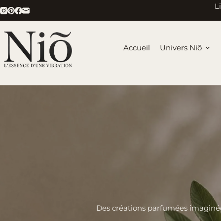
Passer
L
au
contenu
Accueil
Univers Niõ
Des créations parfumées imaginée