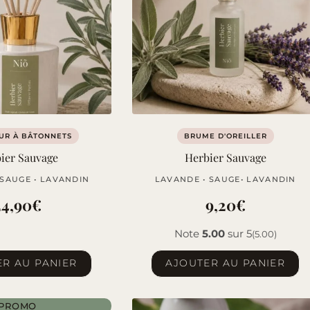
UR À BÂTONNETS
BRUME D'OREILLER
ier Sauvage
Herbier Sauvage
 SAUGE • LAVANDIN
LAVANDE • SAUGE• LAVANDIN
24,90
€
9,20
€
Note
5.00
sur 5
(5.00)
R AU PANIER
AJOUTER AU PANIER
PROMO