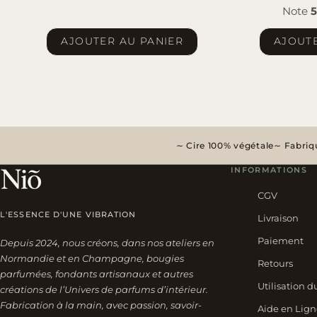
Note
5
AJOUTER AU PANIER
AJOUTE
Cire 100% végétale
Fabriqu
INFORMATIONS
CGV
L'ESSENCE D'UNE VIBRATION
Livraison
Paiement
Depuis 2024, nous créons, dans nos ateliers en
Normandie et en Champagne, bougies
Retours
parfumées, fondants artisanaux et autres
Utilisation d
créations de l’Univers de parfums d’intérieur.
Fabrication à la main, avec passion, savoir-
Aide en Lign