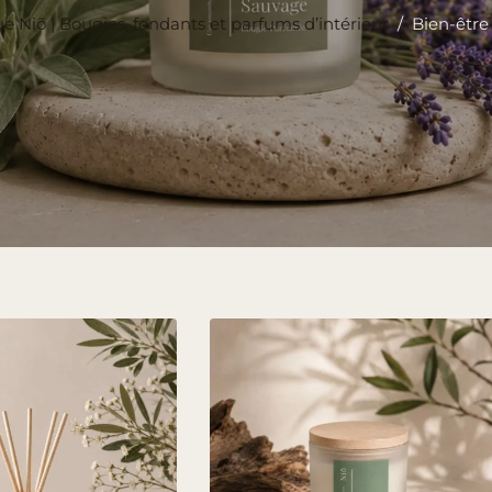
e Niõ | Bougies, fondants et parfums d’intérieur
/
Bien-être