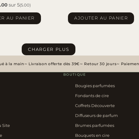
.00
sur 5
(5.00)
prix
prix
R AU PANIER
AJOUTER AU PANIER
initial
actuel
était :
est :
17,90€.
15,90€.
CHARGER PLUS
é à la main
Livraison offerte dès 39€
Retour 30 jours
Paiement
BOUTIQUE
Bougies parfumées
Fondants de cire
Coffrets Découverte
Diffuseurs de parfum
u Site
Brumes parfumées
e
Bouquets en cire