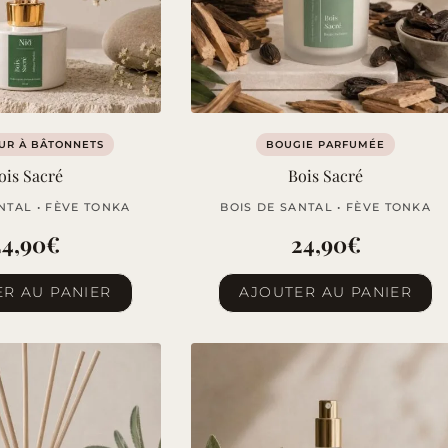
UR À BÂTONNETS
BOUGIE PARFUMÉE
ois Sacré
Bois Sacré
NTAL • FÈVE TONKA
BOIS DE SANTAL • FÈVE TONKA
24,90
€
24,90
€
R AU PANIER
AJOUTER AU PANIER