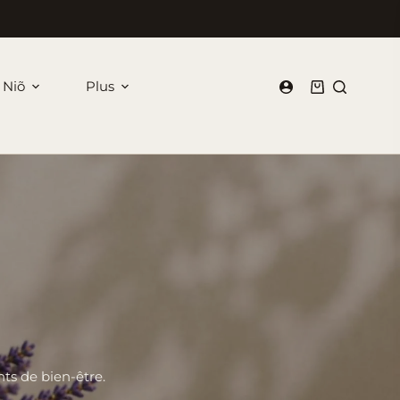
 Niõ
Plus
Panier
d’achat
ts de bien-être.