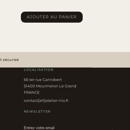
AJOUTER AU PANIER
 sécurisé
LOCALISATION
66 ter rue Canrobert
51400 Mourmelon Le Grand
FRANCE
contact[alt]atelier-nio.fr
NEWSLETTER