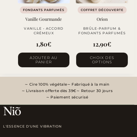
FONDANTS PARFUMÉS
COFFRET DÉCOUVERTE
Vanille Gourmande
Orion
VANILLE • ACCORD
BRÛLE-PARFUM &
CRÉMEUX
FONDANTS PARFUMÉS
1,80
€
12,90
€
Ce
AJOUTER AU
CHOIX DES
PANIER
OPTIONS
produit
a
plusieurs
Cire 100% végétale
Fabriqué à la main
variations.
Livraison offerte dès 39€
Retour 30 jours
Les
Paiement sécurisé
options
peuvent
être
L'ESSENCE D'UNE VIBRATION
choisies
sur