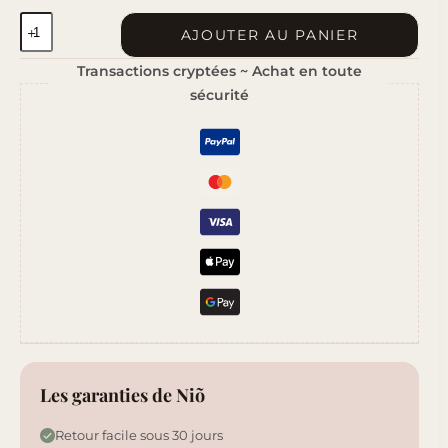
quantité
AJOUTER AU PANIER
de
Transactions cryptées ~ Achat en toute
Herbier
sécurité
Sauvage
Les garanties de Niõ
Retour facile sous 30 jours