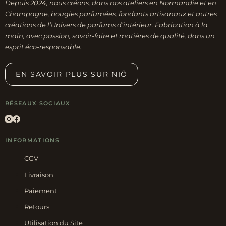
Depuis 2024, nous créons, dans nos ateliers en Normandie et en
la
Champagne, bougies parfumées, fondants artisanaux et autres
page
créations de l’Univers de parfums d’intérieur. Fabrication à la
main, avec passion, savoir-faire et matières de qualité, dans un
du
esprit éco-responsable.
produit
EN SAVOIR PLUS SUR NIÕ
RÉSEAUX SOCIAUX
INFORMATIONS
CGV
Livraison
Paiement
Retours
Utilisation du Site