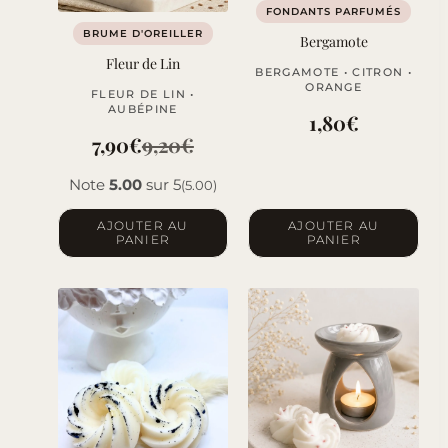
FONDANTS PARFUMÉS
BRUME D'OREILLER
Bergamote
Fleur de Lin
BERGAMOTE • CITRON •
ORANGE
FLEUR DE LIN •
AUBÉPINE
1,80
€
7,90
€
9,20
€
Le
Le
Note
5.00
sur 5
(5.00)
prix
prix
initial
actuel
AJOUTER AU
AJOUTER AU
PANIER
PANIER
était :
est :
9,20€.
7,90€.