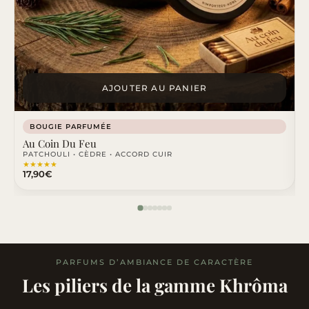
AJOUTER AU PANIER
BOUGIE PARFUMÉE
Au Coin Du Feu
B
PATCHOULI • CÈDRE • ACCORD CUIR
S
★
★
★
★
★
17,90
€
1
PARFUMS D’AMBIANCE DE CARACTÈRE
Les piliers de la gamme Khrôma