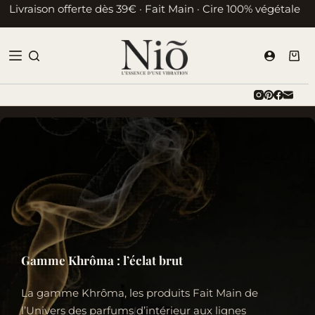
Passer
Livraison offerte dès 39€ · Fait Main · Cire 100% végétale
au
contenu
Pani
d’ac
Gamme Khrôma : l’éclat brut
La gamme Khrôma, les produits Fait Main de
l’Univers des parfums d’intérieur aux lignes