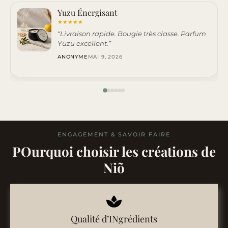
Yuzu Énergisant
★
★
★
★
★
“Livraison rapide. Bougie très classe. Parfum
Yuzu excellent.”
ANONYME
MAI 9, 2026
ENGAGEMENT & SAVOIR FAIRE
POurquoi choisir les créations de
Niõ
Qualité d’INgrédients