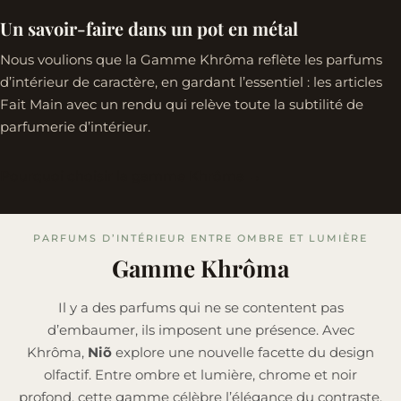
Un savoir-faire dans un pot en métal
Nous voulions que la Gamme Khrôma reflète les parfums
d’intérieur de caractère, en gardant l’essentiel : les articles
Fait Main avec un rendu qui relève toute la subtilité de
parfumerie d’intérieur.
Pourquoi choisir la gamme Khrôma →
PARFUMS D’INTÉRIEUR ENTRE OMBRE ET LUMIÈRE
Gamme Khrôma
Il y a des parfums qui ne se contentent pas
d’embaumer, ils imposent une présence. Avec
Khrôma,
Niõ
explore une nouvelle facette du design
olfactif. Entre ombre et lumière, chrome et noir
profond, cette gamme célèbre l’élégance du contraste.