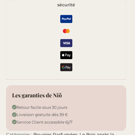
sécurité
et
Bois
Les garanties de Niõ
Retour facile sous 30 jours
Livraison gratuite dès 39 €
Service Client accessible 6j/7
Catégories :
Bougies Parfumées
,
Le Bois après la