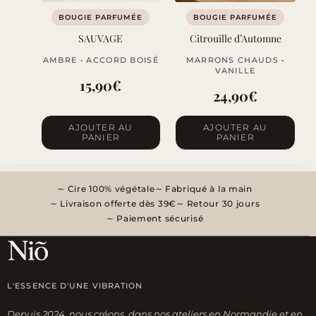
BOUGIE PARFUMÉE
BOUGIE PARFUMÉE
SAUVAGE
Citrouille d’Automne
AMBRE • ACCORD BOISÉ
MARRONS CHAUDS •
VANILLE
15,90
€
24,90
€
AJOUTER AU
AJOUTER AU
PANIER
PANIER
Cire 100% végétale
Fabriqué à la main
Livraison offerte dès 39€
Retour 30 jours
Paiement sécurisé
L'ESSENCE D'UNE VIBRATION
Depuis 2024, nous créons, dans nos ateliers en Normandie et en