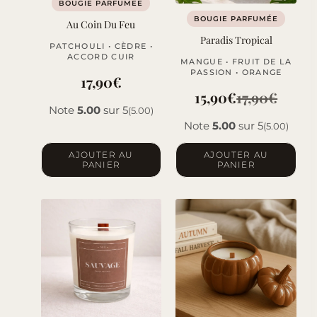
BOUGIE PARFUMÉE
BOUGIE PARFUMÉE
Au Coin Du Feu
Paradis Tropical
PATCHOULI • CÈDRE •
ACCORD CUIR
MANGUE • FRUIT DE LA
PASSION • ORANGE
17,90
€
15,90
€
17,90
€
Le
Le
Note
5.00
sur 5
(5.00)
Note
5.00
sur 5
(5.00)
prix
prix
initial
actuel
AJOUTER AU
AJOUTER AU
PANIER
PANIER
était :
est :
17,90€.
15,90€.