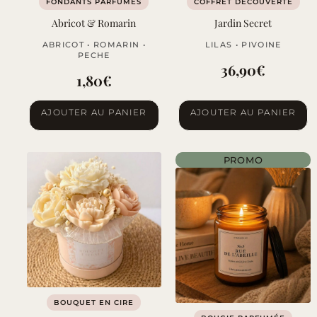
FONDANTS PARFUMÉS
COFFRET DÉCOUVERTE
Abricot & Romarin
Jardin Secret
ABRICOT • ROMARIN •
LILAS • PIVOINE
PECHE
36,90
€
1,80
€
AJOUTER AU PANIER
AJOUTER AU PANIER
PROMO
BOUQUET EN CIRE