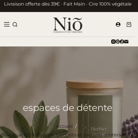
Passer
Livraison offerte dès 39€ · Fait Main · Cire 100% végétale
au
contenu
Pani
d’ac
espaces de détente
Accueil
/
Boutique Niõ | Bougies, fondants et parfums d’intérieur
/