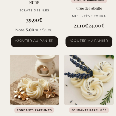
BOUGIE PARFUMÉE
NUDE
5 rue de l’Abeille
ECLATS DES ILES
MIEL • FÈVE TONKA
39,90
€
21,10
€
24,90
€
Le
Le
Note
5.00
sur 5
(5.00)
prix
prix
AJOUTER AU PANIER
AJOUTER AU PANIER
initial
actuel
était :
est :
24,90€.
21,10€.
FONDANTS PARFUMÉS
FONDANTS PARFUMÉS