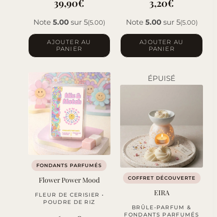
39,90
€
3,20
€
Note
5.00
sur 5
Note
5.00
sur 5
(5.00)
(5.00)
AJOUTER AU
AJOUTER AU
PANIER
PANIER
ÉPUISÉ
FONDANTS PARFUMÉS
COFFRET DÉCOUVERTE
Flower Power Mood
EIRA
FLEUR DE CERISIER •
POUDRE DE RIZ
BRÛLE-PARFUM &
FONDANTS PARFUMÉS