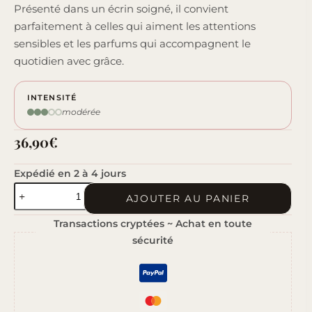
Présenté dans un écrin soigné, il convient
parfaitement à celles qui aiment les attentions
sensibles et les parfums qui accompagnent le
quotidien avec grâce.
INTENSITÉ
modérée
36,90
€
Expédié en 2 à 4 jours
quantité
AJOUTER AU PANIER
de
Transactions cryptées ~ Achat en toute
Jardin
sécurité
Secret