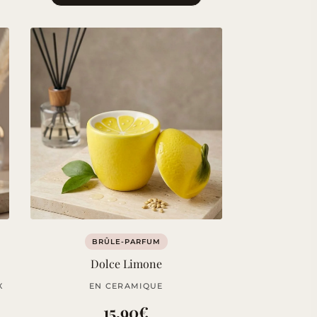
BRÛLE-PARFUM
Dolce Limone
X
EN CERAMIQUE
15,90
€