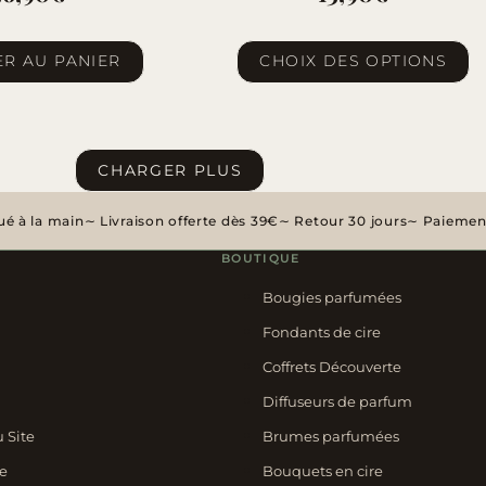
Ce
R AU PANIER
CHOIX DES OPTIONS
produit
a
plusieurs
variations.
CHARGER PLUS
Les
options
é à la main
Livraison offerte dès 39€
Retour 30 jours
Paiement
peuvent
BOUTIQUE
être
Bougies parfumées
choisies
Fondants de cire
sur
la
Coffrets Découverte
page
Diffuseurs de parfum
du
u Site
Brumes parfumées
produit
e
Bouquets en cire