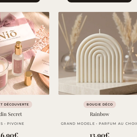
ET DÉCOUVERTE
BOUGIE DÉCO
din Secret
Rainbow
AS • PIVOINE
GRAND MODELE • PARFUM AU CHOI
36,90
€
13,90
€