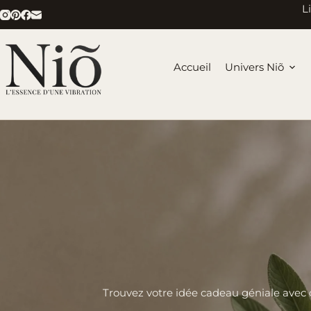
Passer
L
au
contenu
Accueil
Univers Niõ
Trouvez votre idée cadeau géniale avec ce