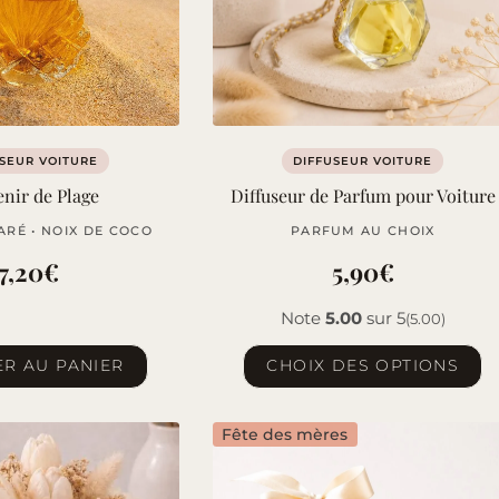
SEUR VOITURE
DIFFUSEUR VOITURE
nir de Plage
Diffuseur de Parfum pour Voiture
ARÉ • NOIX DE COCO
PARFUM AU CHOIX
7,20
€
5,90
€
Note
5.00
sur 5
(5.00)
Ce
R AU PANIER
CHOIX DES OPTIONS
produit
a
Fête des mères
plusieurs
variations.