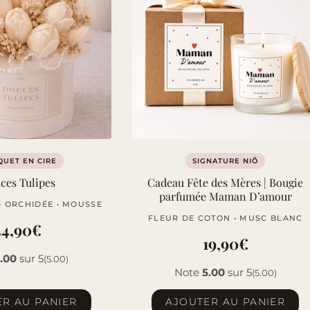
Les
options
peuvent
être
choisies
sur
la
page
du
UET EN CIRE
SIGNATURE NIÕ
produit
ces Tulipes
Cadeau Fête des Mères | Bougie
parfumée Maman D’amour
• ORCHIDÉE • MOUSSE
FLEUR DE COTON • MUSC BLANC
44,90
€
19,90
€
.00
sur 5
(5.00)
Note
5.00
sur 5
(5.00)
R AU PANIER
AJOUTER AU PANIER