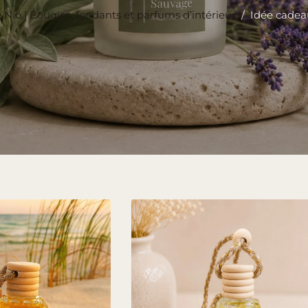
Niõ | Bougies, fondants et parfums d’intérieur
/
Idée cadea