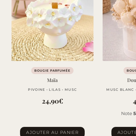
BOUGIE PARFUMÉE
BOUQ
Maïa
Dou
PIVOINE • LILAS • MUSC
MUSC BLANC 
24,90
€
Note
5
AJOUTER AU PANIER
AJOUTE