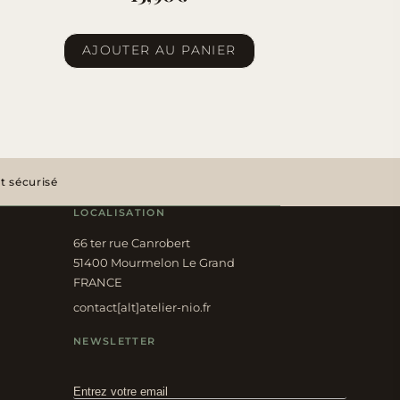
AJOUTER AU PANIER
 sécurisé
LOCALISATION
66 ter rue Canrobert
51400 Mourmelon Le Grand
FRANCE
contact[alt]atelier-nio.fr
NEWSLETTER