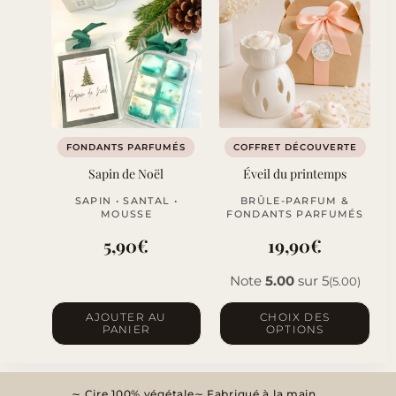
FONDANTS PARFUMÉS
COFFRET DÉCOUVERTE
Sapin de Noël
Éveil du printemps
SAPIN • SANTAL •
BRÛLE-PARFUM &
MOUSSE
FONDANTS PARFUMÉS
5,90
€
19,90
€
Note
5.00
sur 5
(5.00)
Ce
AJOUTER AU
CHOIX DES
PANIER
OPTIONS
produit
a
plusieurs
Cire 100% végétale
Fabriqué à la main