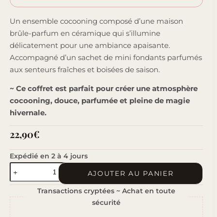
Un ensemble cocooning composé d’une maison
brûle-parfum en céramique qui s’illumine
délicatement pour une ambiance apaisante.
Accompagné d’un sachet de mini fondants parfumés
aux senteurs fraîches et boisées de saison.
~ Ce coffret est parfait pour créer une atmosphère
cocooning, douce, parfumée et pleine de magie
hivernale.
22,90
€
Expédié en 2 à 4 jours
quantité
AJOUTER AU PANIER
de
Transactions cryptées ~ Achat en toute
Hiver
sécurité
Cosy