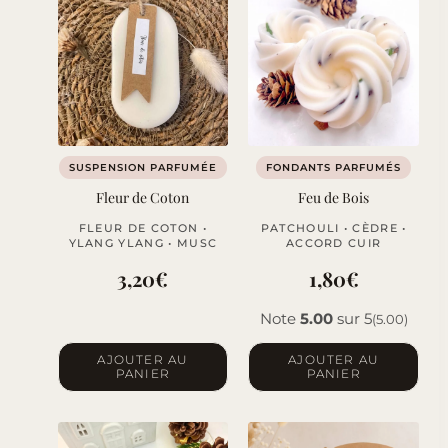
SUSPENSION PARFUMÉE
FONDANTS PARFUMÉS
Fleur de Coton
Feu de Bois
FLEUR DE COTON •
PATCHOULI • CÈDRE •
YLANG YLANG • MUSC
ACCORD CUIR
3,20
€
1,80
€
Note
5.00
sur 5
(5.00)
AJOUTER AU
AJOUTER AU
PANIER
PANIER