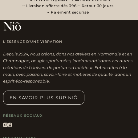
variations.
Livraison offerte dès 39€
Retour 30 jours
Les
Paiement sécurisé
options
peuvent
être
L'ESSENCE D'UNE VIBRATION
choisies
sur
Depuis 2024, nous créons, dans nos ateliers en Normandie et en
la
Champagne, bougies parfumées, fondants artisanaux et autres
page
créations de l’Univers de parfums d’intérieur. Fabrication à la
du
main, avec passion, savoir-faire et matières de qualité, dans un
esprit éco-responsable.
produit
EN SAVOIR PLUS SUR NIÕ
RÉSEAUX SOCIAUX