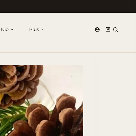
 Niõ
Plus
Panier
d’achat