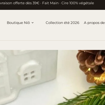
ivraison offerte dès 39€ · Fait Main · Cire 100% végétale
Boutique Niõ
Collection été 2026
A propos de