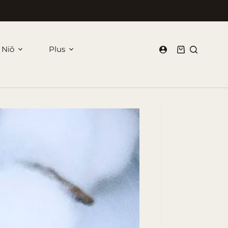
 Niõ
Plus
Panier
d’achat