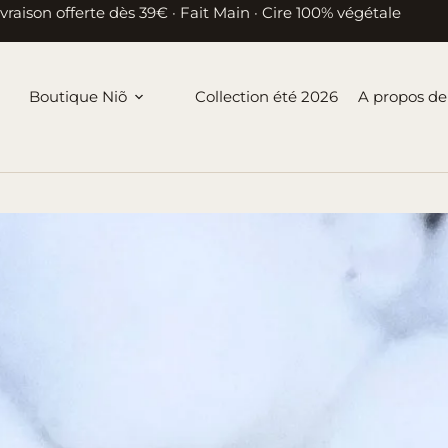
ivraison offerte dès 39€ · Fait Main · Cire 100% végétale
Boutique Niõ
Collection été 2026
A propos de