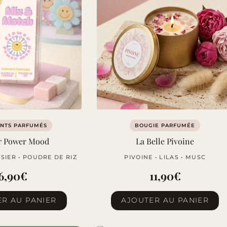
NTS PARFUMÉS
BOUGIE PARFUMÉE
r Power Mood
La Belle Pivoine
SIER • POUDRE DE RIZ
PIVOINE • LILAS • MUSC
6,90
€
11,90
€
R AU PANIER
AJOUTER AU PANIER