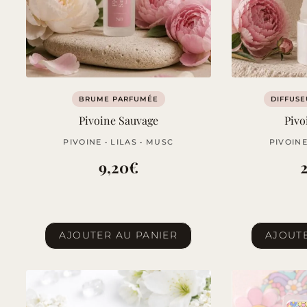
BRUME PARFUMÉE
DIFFUSE
Pivoine Sauvage
Pivo
PIVOINE • LILAS • MUSC
PIVOINE
9,20
€
AJOUTER AU PANIER
AJOUTE