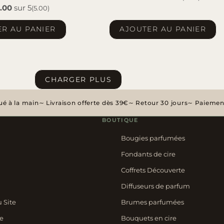
.00
sur 5
(5.00)
prix
prix
R AU PANIER
AJOUTER AU PANIER
initial
actuel
était :
est :
9,20€.
7,90€.
CHARGER PLUS
é à la main
Livraison offerte dès 39€
Retour 30 jours
Paiement
BOUTIQUE
Bougies parfumées
Fondants de cire
Coffrets Découverte
Diffuseurs de parfum
u Site
Brumes parfumées
e
Bouquets en cire