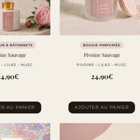
UR À BÂTONNETS
BOUGIE PARFUMÉE
ine Sauvage
Pivoine Sauvage
 • LILAS • MUSC
PIVOINE • LILAS • MUSC
24,90
€
24,90
€
R AU PANIER
AJOUTER AU PANIER