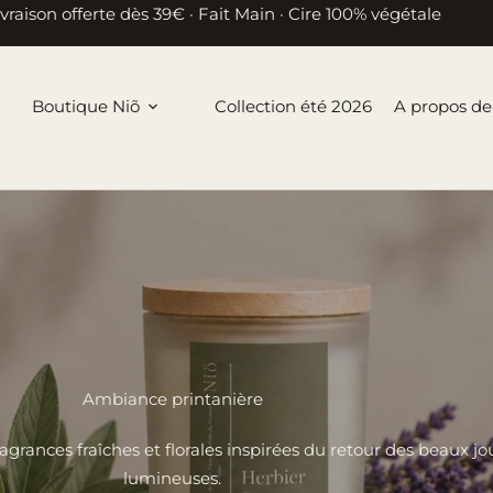
ivraison offerte dès 39€ · Fait Main · Cire 100% végétale
Boutique Niõ
Collection été 2026
A propos de
Ambiance printanière
rances fraîches et florales inspirées du retour des beaux jou
lumineuses.