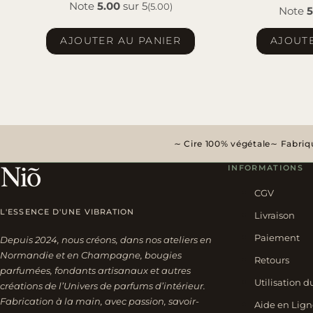
Note
5.00
sur 5
(5.00)
Note
5
AJOUTER AU PANIER
AJOUTE
Cire 100% végétale
Fabriqu
INFORMATIONS
CGV
L'ESSENCE D'UNE VIBRATION
Livraison
Paiement
Depuis 2024, nous créons, dans nos ateliers en
Normandie et en Champagne, bougies
Retours
parfumées, fondants artisanaux et autres
Utilisation d
créations de l’Univers de parfums d’intérieur.
Fabrication à la main, avec passion, savoir-
Aide en Lign