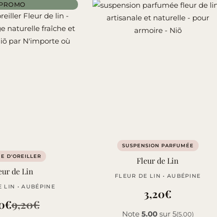
PROMO
SUSPENSION PARFUMÉE
E D'OREILLER
Fleur de Lin
eur de Lin
FLEUR DE LIN • AUBÉPINE
 LIN • AUBÉPINE
3,20
€
0
€
9,20
€
Le
Le
Note
5.00
sur 5
(5.00)