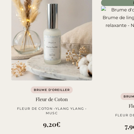
BRUME D'OREILLER
BRUM
Fleur de Coton
Fl
FLEUR DE COTON •YLANG YLANG •
MUSC
FLEUR DE
9,20
€
7,9