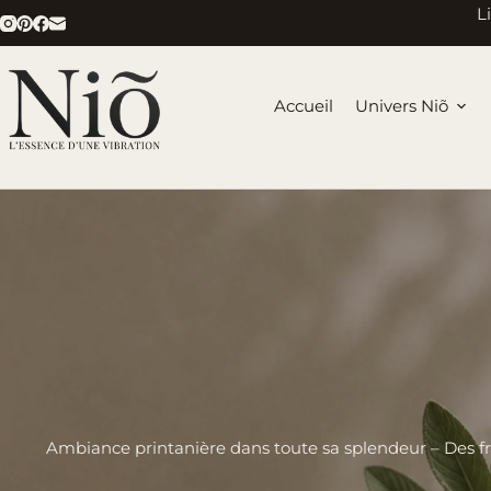
Passer
L
au
contenu
Accueil
Univers Niõ
Ambiance printanière dans toute sa splendeur – Des frag