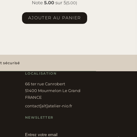
Note
5.00
sur 5
(5.00)
AJOUTER AU PANIER
 sécurisé
LOCALISATION
66 ter rue Canrobert
51400 Mourmelon Le Grand
FRANCE
contact[alt]atelier-nio.fr
NEWSLETTER