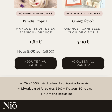
FONDANTS PARFUMÉS
FONDANTS PARFUMÉS
Paradis Tropical
Orange Épicée
MANGUE • FRUIT DE LA
ORANGE • CANNELLE •
PASSION • ORANGE
CLOU DE GIROFLE
1,80
€
5,90
€
Note
5.00
sur 5
(5.00)
AJOUTER AU
AJOUTER AU
PANIER
PANIER
Cire 100% végétale
Fabriqué à la main
Livraison offerte dès 39€
Retour 30 jours
Paiement sécurisé