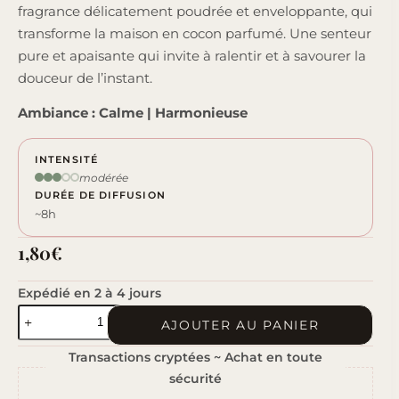
fragrance délicatement poudrée et enveloppante, qui
transforme la maison en cocon parfumé. Une senteur
pure et apaisante qui invite à ralentir et à savourer la
douceur de l’instant.
Ambiance : Calme | Harmonieuse
INTENSITÉ
modérée
DURÉE DE DIFFUSION
~8h
1,80
€
Expédié en 2 à 4 jours
quantité
AJOUTER AU PANIER
de
Transactions cryptées ~ Achat en toute
Musc
sécurité
Blanc