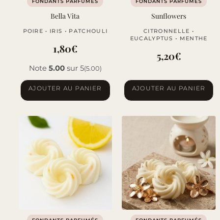
FONDANTS PARFUMÉS
FONDANTS PARFUMÉS
Bella Vita
Sunflowers
POIRE • IRIS • PATCHOULI
CITRONNELLE •
EUCALYPTUS • MENTHE
1,80
€
5,20
€
Note
5.00
sur 5
(5.00)
AJOUTER AU PANIER
AJOUTER AU PANIER