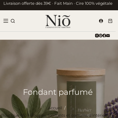
Passer
Livraison offerte dès 39€ · Fait Main · Cire 100% végétale
au
contenu
Pani
d’ac
Fondant parfumé
Accueil
/
Boutique Niõ | Bougies, fondants et parfums d’intérieur
/