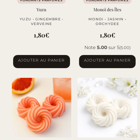
FONDANTS PARFUMÉS
FONDANTS PARFUMÉS
Yuzu
Monoï des Îles
YUZU • GINGEMBRE •
MONOI • JASMIN •
VERVEINE
ORCHYDEE
1,80
€
1,80
€
Note
5.00
sur 5
(5.00)
AJOUTER AU PANIER
AJOUTER AU PANIER