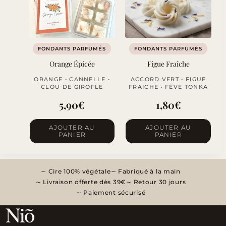
FONDANTS PARFUMÉS
FONDANTS PARFUMÉS
Orange Épicée
Figue Fraîche
ORANGE • CANNELLE •
ACCORD VERT • FIGUE
CLOU DE GIROFLE
FRAICHE • FÈVE TONKA
5,90
€
1,80
€
AJOUTER AU
AJOUTER AU
PANIER
PANIER
Cire 100% végétale
Fabriqué à la main
Livraison offerte dès 39€
Retour 30 jours
Paiement sécurisé