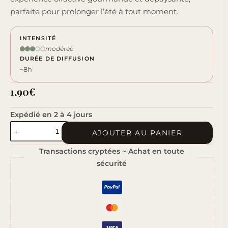
parfaite pour prolonger l’été à tout moment.
INTENSITÉ
modérée
DURÉE DE DIFFUSION
~8h
1,90
€
Expédié en 2 à 4 jours
quantité
AJOUTER AU PANIER
de
Transactions cryptées ~ Achat en toute
Piña
sécurité
Colada