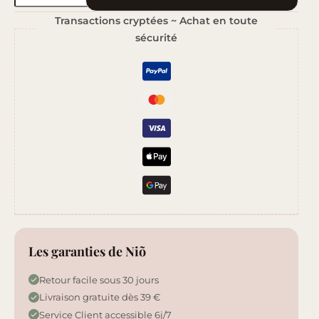
de
Transactions cryptées ~ Achat en toute
Violette
sécurité
Délicate
Les garanties de Niõ
Retour facile sous 30 jours
Livraison gratuite dès 39 €
Service Client accessible 6j/7