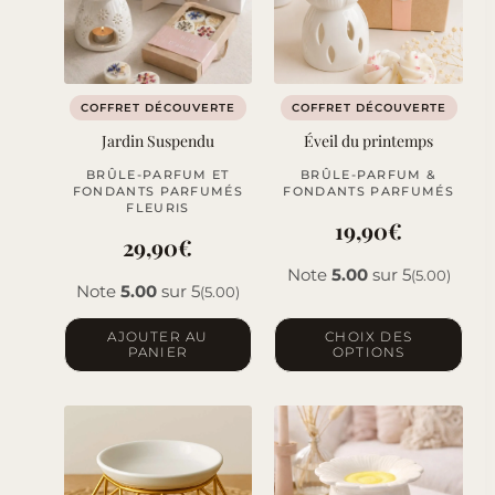
COFFRET DÉCOUVERTE
COFFRET DÉCOUVERTE
Jardin Suspendu
Éveil du printemps
BRÛLE-PARFUM ET
BRÛLE-PARFUM &
FONDANTS PARFUMÉS
FONDANTS PARFUMÉS
FLEURIS
19,90
€
29,90
€
Note
5.00
sur 5
(5.00)
Note
5.00
sur 5
(5.00)
Ce
AJOUTER AU
CHOIX DES
PANIER
OPTIONS
produit
a
plusieurs
variations.
Les