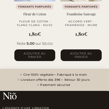
FONDANTS PARFUMÉS
FONDANTS PARFUMÉS
Fleur de Coton
Framboise Sauvage
FLEUR DE COTON •
ACCORD VERT •
YLANG YLANG • MUSC
FRAMBOISE • MURE
1,80
€
1,80
€
Note
5.00
sur 5
(5.00)
AJOUTER AU
AJOUTER AU
PANIER
PANIER
Cire 100% végétale
Fabriqué à la main
Livraison offerte dès 39€
Retour 30 jours
Paiement sécurisé
L'ESSENCE D'UNE VIBRATION