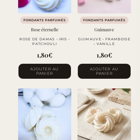
FONDANTS PARFUMÉS
FONDANTS PARFUMÉS
Rose éternelle
Guimauve
ROSE DE DAMAS • IRIS •
GUIMAUVE • FRAMBOISE
PATCHOULI
• VANILLE
1,80
€
1,80
€
AJOUTER AU
AJOUTER AU
PANIER
PANIER