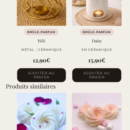
options
peuvent
être
choisies
sur
BRÛLE-PARFUM
BRÛLE-PARFUM
la
ISIS
Daisy
page
MÉTAL • CÉRAMIQUE
EN CÉRAMIQUE
du
12,90
€
15,90
€
produit
AJOUTER AU
AJOUTER AU
PANIER
PANIER
Produits similaires