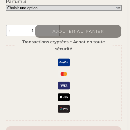
Parfum 3
quantité
AJOUTER AU PANIER
de
Transactions cryptées ~ Achat en toute
Éveil
sécurité
du
printemps