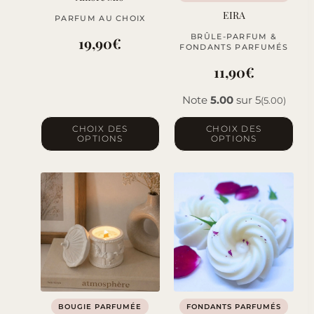
EIRA
PARFUM AU CHOIX
BRÛLE-PARFUM &
19,90
€
FONDANTS PARFUMÉS
11,90
€
Note
5.00
sur 5
(5.00)
Ce
Ce
CHOIX DES
CHOIX DES
OPTIONS
OPTIONS
produit
produit
a
a
plusieurs
plusieurs
variations.
variations.
Les
Les
options
options
peuvent
peuvent
être
être
choisies
choisies
sur
sur
BOUGIE PARFUMÉE
FONDANTS PARFUMÉS