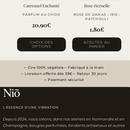
la
la
Carrousel Enchanté
Rose éternelle
page
page
PARFUM AU CHOIX
ROSE DE DAMAS • IRIS •
du
du
PATCHOULI
20,90
€
produit
produit
1,80
€
Ce
CHOIX DES
AJOUTER AU
OPTIONS
PANIER
produit
a
plusieurs
Cire 100% végétale
Fabriqué à la main
variations.
Livraison offerte dès 39€
Retour 30 jours
Les
Paiement sécurisé
options
peuvent
être
L'ESSENCE D'UNE VIBRATION
choisies
sur
Depuis 2024, nous créons, dans nos ateliers en Normandie et en
la
Champagne, bougies parfumées, fondants artisanaux et autres