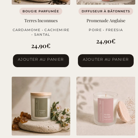
BOUGIE PARFUMÉE
DIFFUSEUR À BÂTONNETS
Terres Inconnues
Promenade Anglaise
CARDAMOME • CACHEMIRE
POIRE • FREESIA
• SANTAL
24,90
€
24,90
€
AJOUTER AU PANIER
AJOUTER AU PANIER