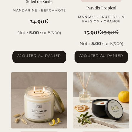
Soleil de Sicile
Paradis Tropical
MANDARINE • BERGAMOTE
MANGUE • FRUIT DE LA
24,90
€
PASSION • ORANGE
15,90
€
17,90
€
Note
5.00
sur 5
(5.00)
Le
Le
Note
5.00
sur 5
(5.00)
prix
prix
initial
actuel
AJOUTER AU PANIER
AJOUTER AU PANIER
était :
est :
17,90€.
15,90€.