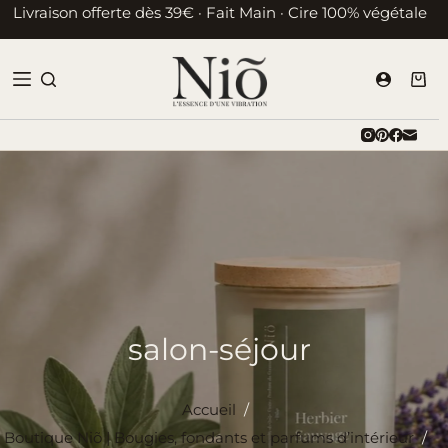
Passer
Livraison offerte dès 39€ · Fait Main · Cire 100% végétale
au
contenu
Pani
d’ac
salon-séjour
Accueil
/
Boutique Niõ | Bougies, fondants et parfums d’intérieur
/