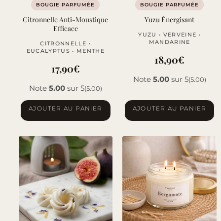
BOUGIE PARFUMÉE
BOUGIE PARFUMÉE
Citronnelle Anti-Moustique
Yuzu Énergisant
Efficace
YUZU • VERVEINE •
MANDARINE
CITRONNELLE •
EUCALYPTUS • MENTHE
18,90
€
17,90
€
Note
5.00
sur 5
(5.00)
Note
5.00
sur 5
(5.00)
AJOUTER AU PANIER
AJOUTER AU PANIER