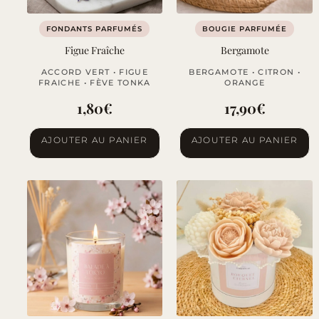
FONDANTS PARFUMÉS
BOUGIE PARFUMÉE
Figue Fraîche
Bergamote
ACCORD VERT • FIGUE
BERGAMOTE • CITRON •
FRAICHE • FÈVE TONKA
ORANGE
1,80
€
17,90
€
AJOUTER AU PANIER
AJOUTER AU PANIER