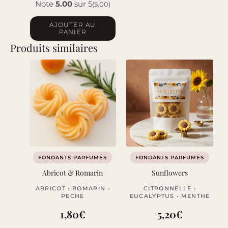
Note
5.00
sur 5
(5.00)
AJOUTER AU
PANIER
Produits similaires
FONDANTS PARFUMÉS
FONDANTS PARFUMÉS
Abricot & Romarin
Sunflowers
ABRICOT • ROMARIN •
CITRONNELLE •
PECHE
EUCALYPTUS • MENTHE
1,80
€
5,20
€