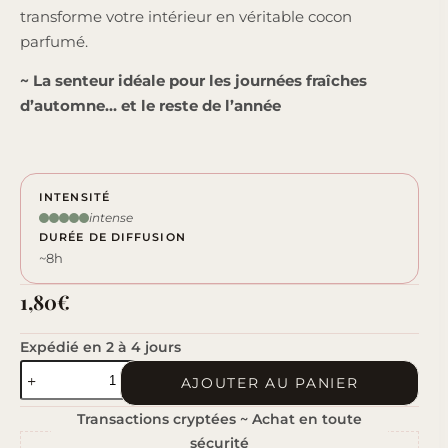
transforme votre intérieur en véritable cocon
parfumé.
~ La senteur idéale pour les journées fraîches
d’automne… et le reste de l’année
INTENSITÉ
intense
DURÉE DE DIFFUSION
~8h
1,80
€
Expédié en 2 à 4 jours
quantité
AJOUTER AU PANIER
de
Transactions cryptées ~ Achat en toute
Chai
sécurité