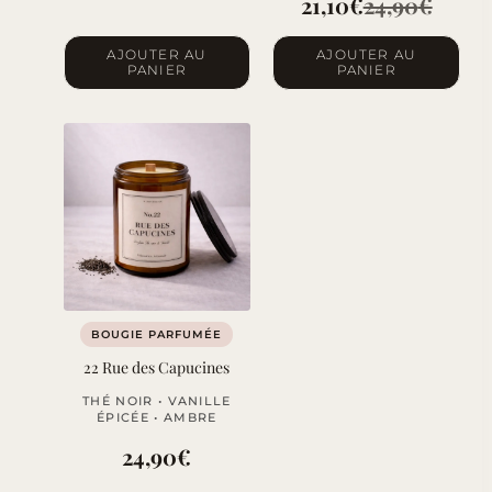
21,10
€
24,90
€
Le
Le
AJOUTER AU
AJOUTER AU
prix
prix
PANIER
PANIER
initial
actuel
était :
est :
24,90€.
21,10€.
BOUGIE PARFUMÉE
22 Rue des Capucines
THÉ NOIR • VANILLE
ÉPICÉE • AMBRE
24,90
€