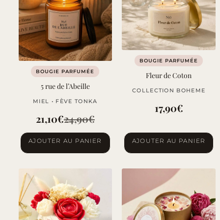
options
peuvent
être
choisies
sur
BOUGIE PARFUMÉE
la
BOUGIE PARFUMÉE
Fleur de Coton
page
5 rue de l’Abeille
COLLECTION BOHEME
du
MIEL • FÈVE TONKA
produit
17,90
€
21,10
€
24,90
€
Le
Le
AJOUTER AU PANIER
prix
prix
AJOUTER AU PANIER
initial
actuel
était :
est :
24,90€.
21,10€.