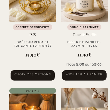
COFFRET DÉCOUVERTE
BOUGIE PARFUMÉE
ISIS
Fleur de Vanille
BRÛLE-PARFUM ET
FLEUR DE VANILLE •
FONDANTS PARFUMÉS
JASMIN • MUSC
15,90
€
11,90
€
Note
5.00
sur 5
(5.00)
Ce
CHOIX DES OPTIONS
AJOUTER AU PANIER
produit
a
PROMO
plusieurs
variations.
Les