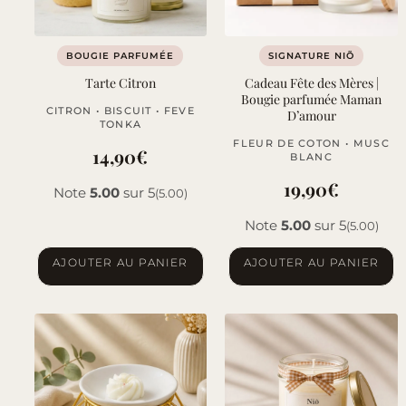
BOUGIE PARFUMÉE
SIGNATURE NIÕ
Tarte Citron
Cadeau Fête des Mères |
Bougie parfumée Maman
CITRON • BISCUIT • FEVE
D’amour
TONKA
FLEUR DE COTON • MUSC
14,90
€
BLANC
19,90
€
Note
5.00
sur 5
(5.00)
Note
5.00
sur 5
(5.00)
AJOUTER AU PANIER
AJOUTER AU PANIER