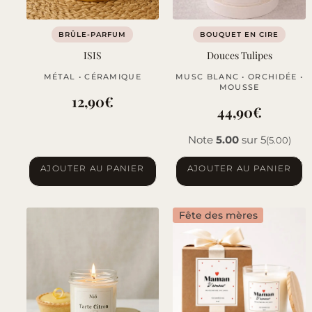
BRÛLE-PARFUM
BOUQUET EN CIRE
ISIS
Douces Tulipes
MÉTAL • CÉRAMIQUE
MUSC BLANC • ORCHIDÉE •
MOUSSE
12,90
€
44,90
€
Note
5.00
sur 5
(5.00)
AJOUTER AU PANIER
AJOUTER AU PANIER
Fête des mères