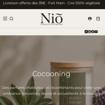
Passer
Livraison offerte dès 39€ · Fait Main · Cire 100% végétale
au
contenu
Pani
d’ac
Cocooning
Des parfums chaleureux et réconfortants pour créer une
ambiance cocooning, douce et accueillante à la maison.
Accueil
/