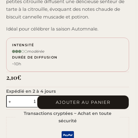
petites citrouille diffusent une délicieuse senteur de
tarte à la citrouille, évoquant des notes chaude de
biscuit cannelle muscade et potiron.
Idéal pour célébrer la saison Automnale.
INTENSITÉ
modérée
DURÉE DE DIFFUSION
~10h
2,10
€
Expédié en 2 à 4 jours
quantité
AJOUTER AU PANIER
de
Transactions cryptées ~ Achat en toute
Pumpkin
sécurité
Pie