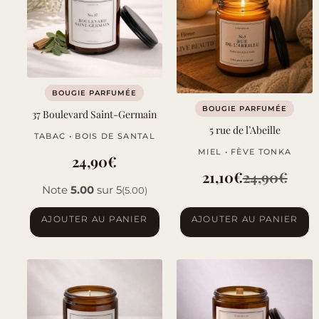
options
peuvent
être
choisies
sur
BOUGIE PARFUMÉE
la
BOUGIE PARFUMÉE
37 Boulevard Saint-Germain
page
5 rue de l’Abeille
TABAC • BOIS DE SANTAL
du
MIEL • FÈVE TONKA
produit
24,90
€
21,10
€
24,90
€
Le
Le
Note
5.00
sur 5
(5.00)
prix
prix
AJOUTER AU PANIER
AJOUTER AU PANIER
initial
actuel
était :
est :
24,90€.
21,10€.