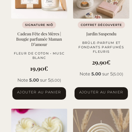
SIGNATURE NIÕ
COFFRET DÉCOUVERTE
Cadeau Fête des Mères |
Jardin Suspendu
Bougie parfumée Maman
BRÛLE-PARFUM ET
D’amour
FONDANTS PARFUMÉS
FLEURIS
FLEUR DE COTON • MUSC
BLANC
29,90
€
19,90
€
Note
5.00
sur 5
(5.00)
Note
5.00
sur 5
(5.00)
AJOUTER AU PANIER
AJOUTER AU PANIER