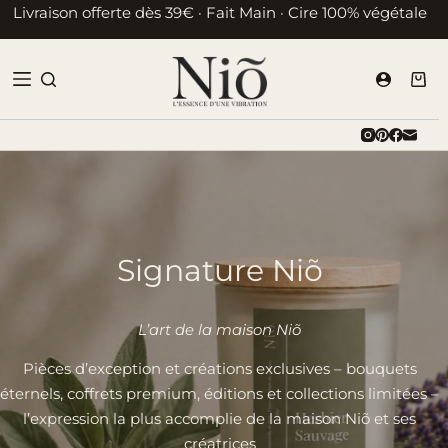
Passer
Livraison offerte dès 39€ · Fait Main · Cire 100% végétale
au
contenu
Pani
d’ac
Signature Niõ
L’art de la maison Niõ
Pièces d’exception et créations exclusives – bouquets
éternels, coffrets premium, éditions et collections limitées –
l’expression la plus accomplie de la maison Niõ et ses
créatrices