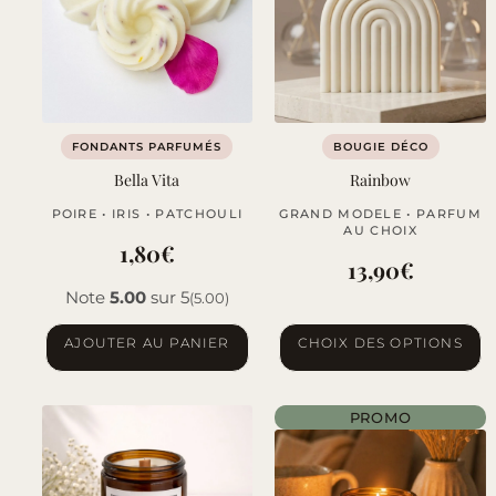
FONDANTS PARFUMÉS
BOUGIE DÉCO
Bella Vita
Rainbow
POIRE • IRIS • PATCHOULI
GRAND MODELE • PARFUM
AU CHOIX
1,80
€
13,90
€
Note
5.00
sur 5
(5.00)
Ce
AJOUTER AU PANIER
CHOIX DES OPTIONS
produit
a
PROMO
plusieurs
variations.
Les