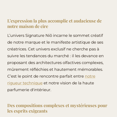
options
options
peuvent
peuvent
être
être
L’expression la plus accomplie et audacieuse de
notre maison de cire
choisies
choisies
sur
sur
L’univers Signature Niõ incarne le sommet créatif
la
la
de notre marque et le manifeste artistique de ses
page
page
créatrices. Cet univers exclusif ne cherche pas à
du
du
suivre les tendances du marché : il les devance en
produit
produit
proposant des architectures olfactives complexes,
mûrement réfléchies et hautement mémorables.
C’est le point de rencontre parfait entre
notre
rigueur technique
et notre vision de la haute
parfumerie d'intérieur.
Des compositions complexes et mystérieuses pour
les esprits exigeants