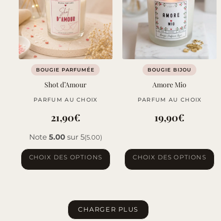
BOUGIE PARFUMÉE
BOUGIE BIJOU
Shot d’Amour
Amore Mio
PARFUM AU CHOIX
PARFUM AU CHOIX
21,90
€
19,90
€
Note
5.00
sur 5
(5.00)
Ce
Ce
CHOIX DES OPTIONS
CHOIX DES OPTIONS
produit
produit
a
a
plusieurs
plusieurs
variations.
variations.
CHARGER PLUS
Les
Les