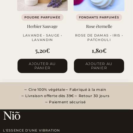
POUDRE PARFUMÉE
FONDANTS PARFUMÉS
Herbier Sauvage
Rose éternelle
LAVANDE • SAUGE •
ROSE DE DAMAS • IRIS •
LAVANDIN
PATCHOULI
5,20
€
1,80
€
AJOUTER AU
AJOUTER AU
PANIER
PANIER
Cire 100% végétale
Fabriqué à la main
Livraison offerte dès 39€
Retour 30 jours
Paiement sécurisé
L'ESSENCE D'UNE VIBRATION