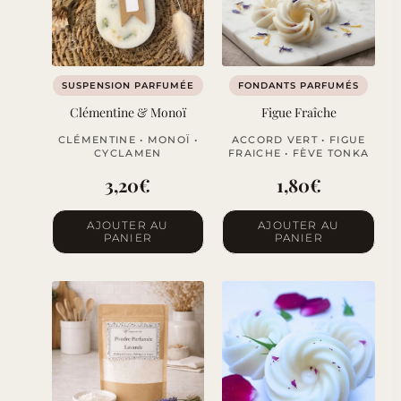
SUSPENSION PARFUMÉE
FONDANTS PARFUMÉS
Clémentine & Monoï
Figue Fraîche
CLÉMENTINE • MONOÏ •
ACCORD VERT • FIGUE
CYCLAMEN
FRAICHE • FÈVE TONKA
3,20
€
1,80
€
AJOUTER AU
AJOUTER AU
PANIER
PANIER