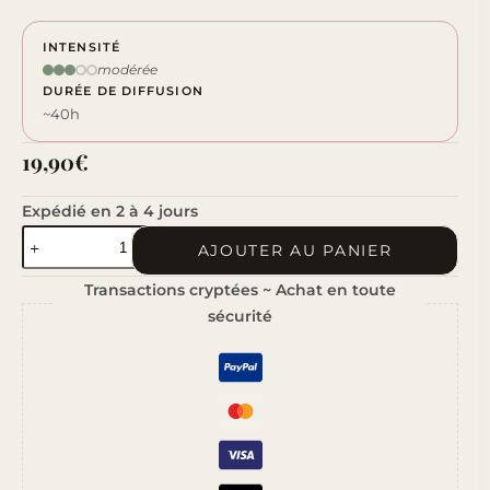
INTENSITÉ
modérée
DURÉE DE DIFFUSION
~40h
19,90
€
Expédié en 2 à 4 jours
quantité
AJOUTER AU PANIER
de
Transactions cryptées ~ Achat en toute
Cadeau
sécurité
Fête
des
Mères
|
Bougie
parfumée