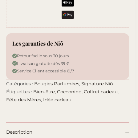
Maman
D’amour
Les garanties de Niõ
Retour facile sous 30 jours
Livraison gratuite dès 39 €
Service Client accessible 6j/7
Catégories :
Bougies Parfumées
,
Signature Niõ
Étiquettes :
Bien-être
,
Cocooning
,
Coffret cadeau
,
Fête des Mères
,
Idée cadeau
Description