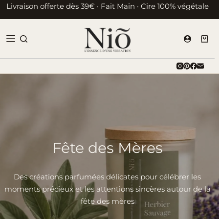
Passer
Livraison offerte dès 39€ · Fait Main · Cire 100% végétale
au
contenu
Pani
d’ac
Fête des Mères
Des créations parfumées délicates pour célébrer les
moments précieux et les attentions sincères autour de la
fête des mères