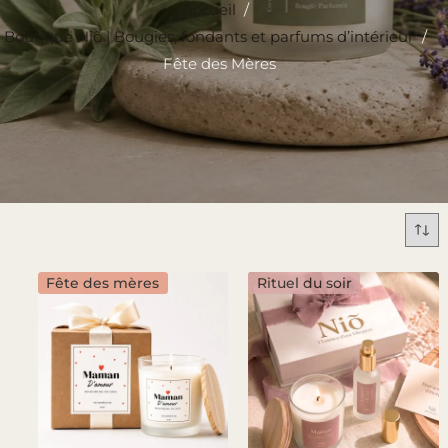
Accueil
/
Boutique Niõ | Bougies, fondants et parfums d’intérieur
/
Fête des Mères
Fête des mères
Rituel du soir