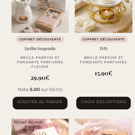
COFFRET DÉCOUVERTE
COFFRET DÉCOUVERTE
Jardin Suspendu
ISIS
BRÛLE-PARFUM ET
BRÛLE-PARFUM ET
FONDANTS PARFUMÉS
FONDANTS PARFUMÉS
FLEURIS
15,90
€
29,90
€
Note
5.00
sur 5
(5.00)
Ce
AJOUTER AU PANIER
CHOIX DES OPTIONS
produit
a
Rituel du soir
plusieurs
variations.