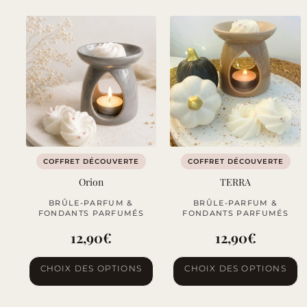
a
plusieurs
variations.
Les
options
peuvent
être
choisies
sur
COFFRET DÉCOUVERTE
COFFRET DÉCOUVERTE
la
Orion
TERRA
page
BRÛLE-PARFUM &
BRÛLE-PARFUM &
du
FONDANTS PARFUMÉS
FONDANTS PARFUMÉS
produit
12,90
€
12,90
€
Ce
Ce
CHOIX DES OPTIONS
CHOIX DES OPTIONS
produit
produit
a
a