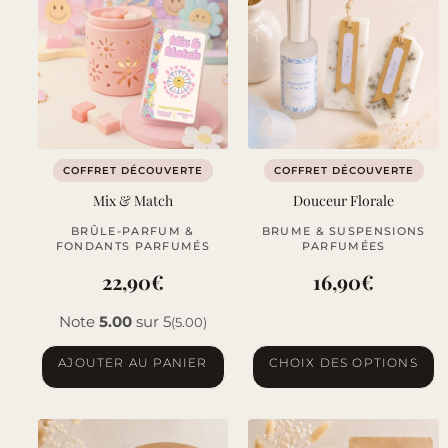
variations.
Les
options
peuvent
être
choisies
sur
COFFRET DÉCOUVERTE
COFFRET DÉCOUVERTE
la
Mix & Match
Douceur Florale
page
BRÛLE-PARFUM &
BRUME & SUSPENSIONS
du
FONDANTS PARFUMÉS
PARFUMÉES
produit
22,90
€
16,90
€
Note
5.00
sur 5
(5.00)
Ce
AJOUTER AU PANIER
CHOIX DES OPTIONS
produit
a
plusieurs