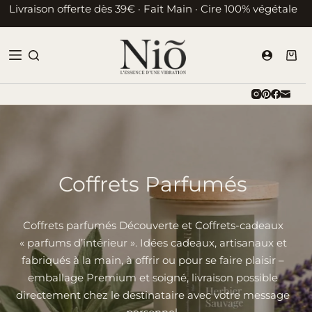
Passer
Livraison offerte dès 39€ · Fait Main · Cire 100% végétale
au
contenu
Pani
d’ac
Coffrets Parfumés
Coffrets parfumés Découverte et Coffrets-cadeaux
« parfums d’intérieur ». Idées cadeaux, artisanaux et
fabriqués à la main, à offrir ou pour se faire plaisir –
emballage Premium et soigné, livraison possible
directement chez le destinataire avec votre message