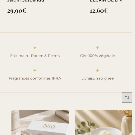
Jardin Suspendu
L’ÉCRIN DE LIN
29,90
€
12,60
€
✦
✦
Fait main · Rouen & Reims
Cire 100% végétale
✦
✦
Fragrances conformes IFRA
Livraison soignée