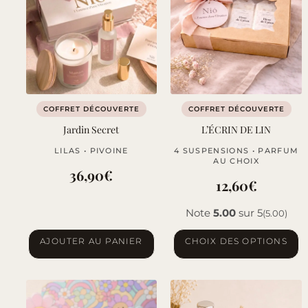
Les
options
peuvent
être
choisies
sur
COFFRET DÉCOUVERTE
COFFRET DÉCOUVERTE
la
Jardin Secret
L’ÉCRIN DE LIN
page
LILAS • PIVOINE
4 SUSPENSIONS • PARFUM
du
AU CHOIX
produit
36,90
€
12,60
€
Note
5.00
sur 5
(5.00)
Ce
AJOUTER AU PANIER
CHOIX DES OPTIONS
produit
a
plusieurs