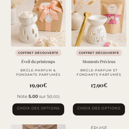
variations.
Les
options
peuvent
être
choisies
sur
COFFRET DÉCOUVERTE
COFFRET DÉCOUVERTE
la
Éveil du printemps
Moments Précieux
page
BRÛLE-PARFUM &
BRÛLE-PARFUM ET
du
FONDANTS PARFUMÉS
FONDANTS PARFUMÉS
produit
19,90
€
17,90
€
Note
5.00
sur 5
(5.00)
Ce
Ce
CHOIX DES OPTIONS
CHOIX DES OPTIONS
produit
produit
a
a
ÉPUISÉ
plusieurs
plusieurs