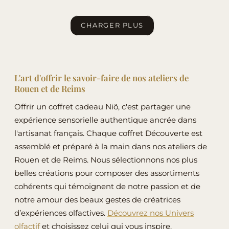
plusieurs
plusieurs
variations.
variations.
CHARGER PLUS
Les
Les
options
options
peuvent
peuvent
être
être
L'art d'offrir le savoir-faire de nos ateliers de
Rouen et de Reims
choisies
choisies
sur
sur
Offrir un coffret cadeau Niõ, c'est partager une
la
la
expérience sensorielle authentique ancrée dans
page
page
l'artisanat français. Chaque coffret Découverte est
du
du
assemblé et préparé à la main dans nos ateliers de
produit
produit
Rouen et de Reims. Nous sélectionnons nos plus
belles créations pour composer des assortiments
cohérents qui témoignent de notre passion et de
notre amour des beaux gestes de créatrices
d’expériences olfactives.
Découvrez nos Univers
olfactif
et choisissez celui qui vous inspire.