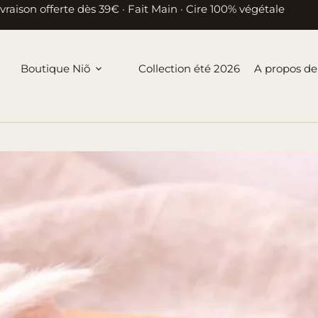
ivraison offerte dès 39€ · Fait Main · Cire 100% végétale
Boutique Niõ
Collection été 2026
A propos de