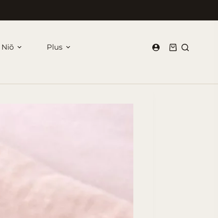
 Niõ
Plus
Panier
d’achat