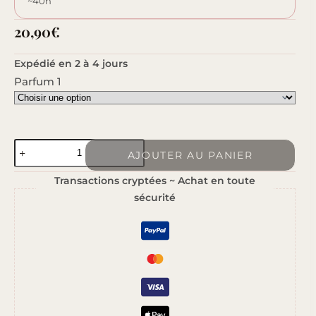
~40h
20,90
€
Expédié en 2 à 4 jours
Parfum 1
quantité
AJOUTER AU PANIER
de
Transactions cryptées ~ Achat en toute
Carrousel
sécurité
Enchanté