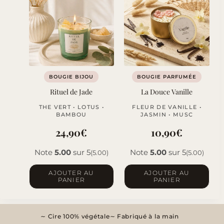
BOUGIE BIJOU
BOUGIE PARFUMÉE
Rituel de Jade
La Douce Vanille
THE VERT • LOTUS •
FLEUR DE VANILLE •
BAMBOU
JASMIN • MUSC
24,90
€
10,90
€
Note
5.00
sur 5
Note
5.00
sur 5
(5.00)
(5.00)
AJOUTER AU
AJOUTER AU
PANIER
PANIER
Cire 100% végétale
Fabriqué à la main