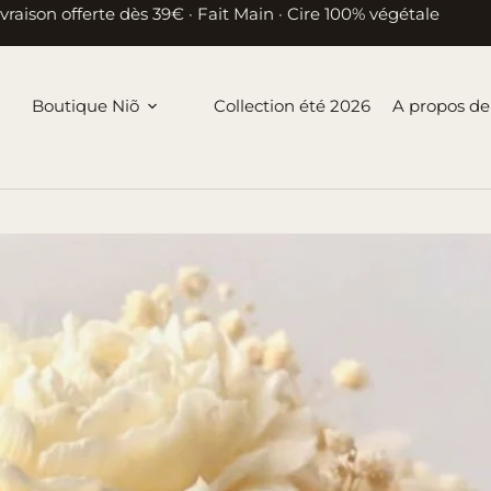
ivraison offerte dès 39€ · Fait Main · Cire 100% végétale
Boutique Niõ
Collection été 2026
A propos de