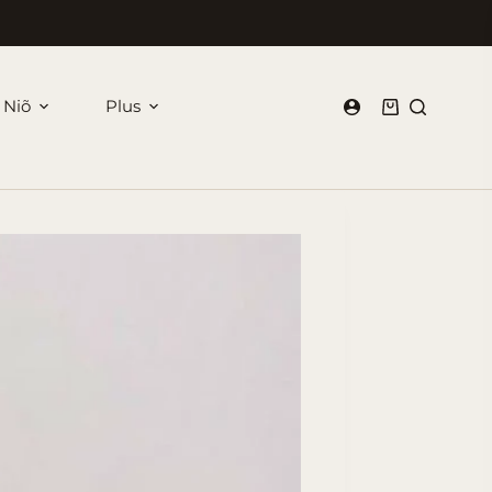
 Niõ
Plus
Panier
d’achat