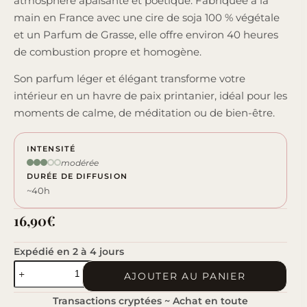
atmosphère apaisante et poétique. Fabriquée à la
main en France avec une cire de soja 100 % végétale
et un Parfum de Grasse, elle offre environ 40 heures
de combustion propre et homogène.
Son parfum léger et élégant transforme votre
intérieur en un havre de paix printanier, idéal pour les
moments de calme, de méditation ou de bien-être.
INTENSITÉ
modérée
DURÉE DE DIFFUSION
~40h
16,90
€
Expédié en 2 à 4 jours
quantité
AJOUTER AU PANIER
de
Transactions cryptées ~ Achat en toute
Balade