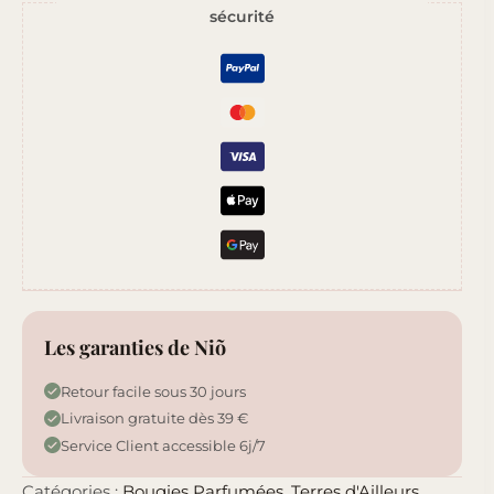
sécurité
à
Tokyo
Les garanties de Niõ
Retour facile sous 30 jours
Livraison gratuite dès 39 €
Service Client accessible 6j/7
Catégories :
Bougies Parfumées
,
Terres d'Ailleurs