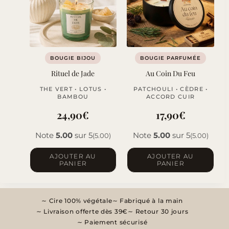
options
peuvent
être
choisies
sur
BOUGIE BIJOU
BOUGIE PARFUMÉE
la
Rituel de Jade
Au Coin Du Feu
page
THE VERT • LOTUS •
PATCHOULI • CÈDRE •
du
BAMBOU
ACCORD CUIR
produit
24,90
€
17,90
€
Note
5.00
sur 5
Note
5.00
sur 5
(5.00)
(5.00)
AJOUTER AU
AJOUTER AU
PANIER
PANIER
Cire 100% végétale
Fabriqué à la main
Livraison offerte dès 39€
Retour 30 jours
Paiement sécurisé