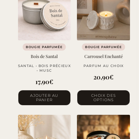
BOUGIE PARFUMÉE
BOUGIE PARFUMÉE
Bois de Santal
Carrousel Enchanté
SANTAL • BOIS PRÉCIEUX
PARFUM AU CHOIX
• MUSC
20,90
€
17,90
€
Ce
AJOUTER AU
CHOIX DES
PANIER
OPTIONS
produit
a
plusieurs
variations.
Les