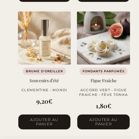
a
plusieurs
variations.
Les
options
peuvent
être
choisies
sur
BRUME D'OREILLER
FONDANTS PARFUMÉS
la
Souvenirs d’été
Figue Fraîche
page
CLEMENTINE • MONOI
ACCORD VERT • FIGUE
du
FRAICHE • FÈVE TONKA
9,20
€
produit
1,80
€
AJOUTER AU
AJOUTER AU
PANIER
PANIER