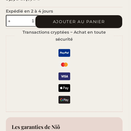
Le
Le
prix
prix
Expédié en 2 à 4 jours
quantité
initial
actuel
AJOUTER AU PANIER
de
était :
est :
Transactions cryptées ~ Achat en toute
Paradis
sécurité
17,90€.
15,90€.
Tropical
Les garanties de Niõ