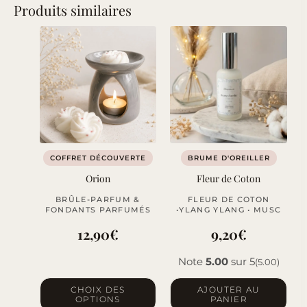
Produits similaires
COFFRET DÉCOUVERTE
BRUME D'OREILLER
Orion
Fleur de Coton
BRÛLE-PARFUM &
FLEUR DE COTON
FONDANTS PARFUMÉS
•YLANG YLANG • MUSC
12,90
€
9,20
€
Note
5.00
sur 5
(5.00)
Ce
CHOIX DES
AJOUTER AU
OPTIONS
PANIER
produit