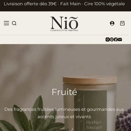
Passer
Livraison offerte dès 39€ · Fait Main · Cire 100% végétale
au
contenu
Pani
d’ac
Fruité
Des fragrances fruitées lumineuses et gourmandes aux
accents juteux et vivants
Accueil
/