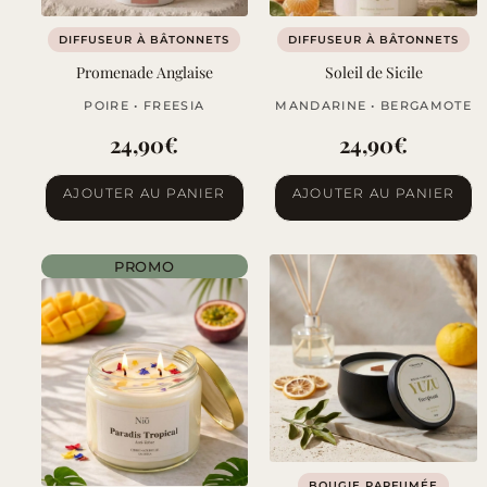
DIFFUSEUR À BÂTONNETS
DIFFUSEUR À BÂTONNETS
Promenade Anglaise
Soleil de Sicile
POIRE • FREESIA
MANDARINE • BERGAMOTE
24,90
€
24,90
€
AJOUTER AU PANIER
AJOUTER AU PANIER
PROMO
BOUGIE PARFUMÉE