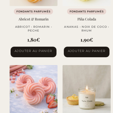
FONDANTS PARFUMÉS
FONDANTS PARFUMÉS
Abricot & Romarin
Piña Colada
ABRICOT • ROMARIN •
ANANAS • NOIX DE COCO •
PECHE
RHUM
1,80
€
1,90
€
AJOUTER AU PANIER
AJOUTER AU PANIER