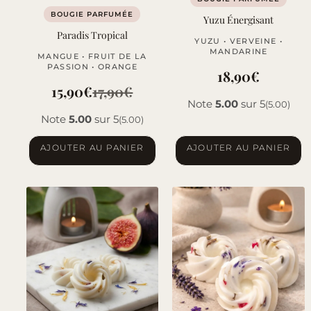
BOUGIE PARFUMÉE
Yuzu Énergisant
Paradis Tropical
YUZU • VERVEINE •
MANDARINE
MANGUE • FRUIT DE LA
PASSION • ORANGE
18,90
€
15,90
€
17,90
€
Le
Le
Note
5.00
sur 5
(5.00)
Note
5.00
sur 5
(5.00)
prix
prix
initial
actuel
AJOUTER AU PANIER
AJOUTER AU PANIER
était :
est :
17,90€.
15,90€.