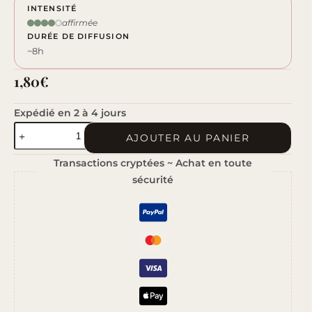
INTENSITÉ
affirmée
DURÉE DE DIFFUSION
~8h
1,80
€
Expédié en 2 à 4 jours
quantité
AJOUTER AU PANIER
de
Transactions cryptées ~ Achat en toute
Fraise
sécurité
&
Rhubarbe