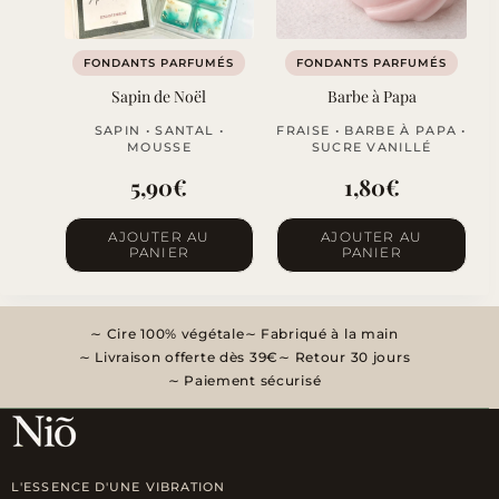
FONDANTS PARFUMÉS
FONDANTS PARFUMÉS
Sapin de Noël
Barbe à Papa
SAPIN • SANTAL •
FRAISE • BARBE À PAPA •
MOUSSE
SUCRE VANILLÉ
5,90
€
1,80
€
AJOUTER AU
AJOUTER AU
PANIER
PANIER
Cire 100% végétale
Fabriqué à la main
Livraison offerte dès 39€
Retour 30 jours
Paiement sécurisé
L'ESSENCE D'UNE VIBRATION