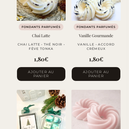
FONDANTS PARFUMÉS
FONDANTS PARFUMÉS
Chai Latte
Vanille Gourmande
CHAI LATTE • THÉ NOIR •
VANILLE • ACCORD
FÈVE TONKA
CRÉMEUX
1,80
€
1,80
€
AJOUTER AU
AJOUTER AU
PANIER
PANIER