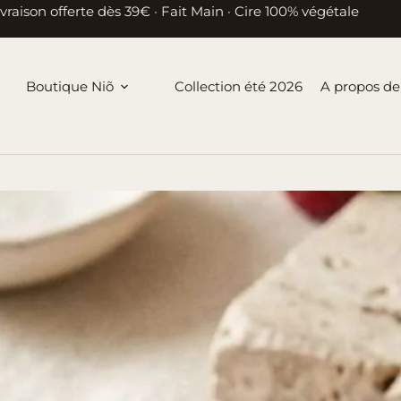
ivraison offerte dès 39€ · Fait Main · Cire 100% végétale
Boutique Niõ
Collection été 2026
A propos de