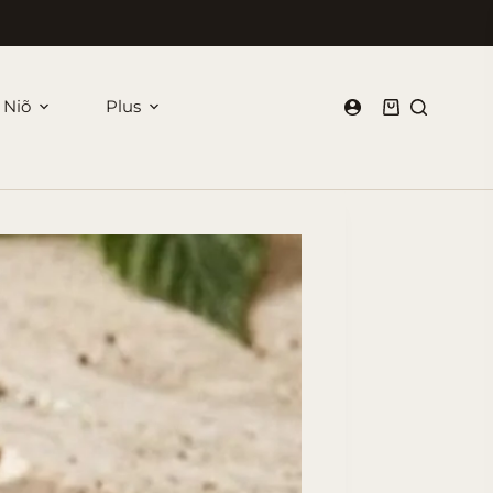
 Niõ
Plus
Panier
d’achat