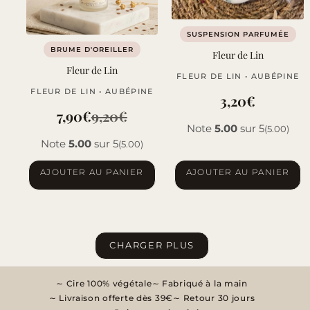
SUSPENSION PARFUMÉE
BRUME D'OREILLER
Fleur de Lin
Fleur de Lin
FLEUR DE LIN • AUBÉPINE
FLEUR DE LIN • AUBÉPINE
3,20
€
7,90
€
9,20
€
Le
Le
Note
5.00
sur 5
(5.00)
Note
5.00
sur 5
(5.00)
prix
prix
initial
actuel
AJOUTER AU PANIER
AJOUTER AU PANIER
était :
est :
9,20€.
7,90€.
CHARGER PLUS
Cire 100% végétale
Fabriqué à la main
Livraison offerte dès 39€
Retour 30 jours