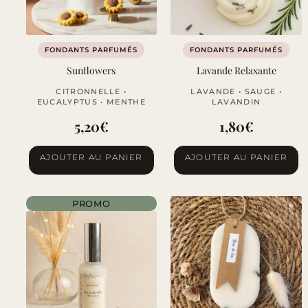
FONDANTS PARFUMÉS
FONDANTS PARFUMÉS
Sunflowers
Lavande Relaxante
CITRONNELLE •
LAVANDE • SAUGE •
EUCALYPTUS • MENTHE
LAVANDIN
5,20
€
1,80
€
AJOUTER AU PANIER
AJOUTER AU PANIER
PROMO