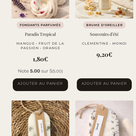
être
choisies
sur
FONDANTS PARFUMÉS
BRUME D'OREILLER
la
Paradis Tropical
Souvenirs d’été
page
MANGUE • FRUIT DE LA
CLEMENTINE • MONOI
du
PASSION • ORANGE
produit
9,20
€
1,80
€
Note
5.00
sur 5
(5.00)
AJOUTER AU PANIER
AJOUTER AU PANIER