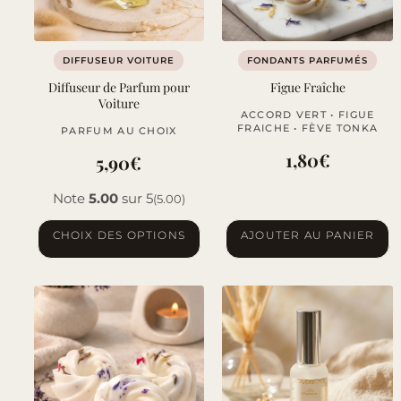
DIFFUSEUR VOITURE
FONDANTS PARFUMÉS
Diffuseur de Parfum pour
Figue Fraîche
Voiture
ACCORD VERT • FIGUE
FRAICHE • FÈVE TONKA
PARFUM AU CHOIX
1,80
€
5,90
€
Note
5.00
sur 5
(5.00)
Ce
CHOIX DES OPTIONS
AJOUTER AU PANIER
produit
a
plusieurs
variations.
Les
options
peuvent