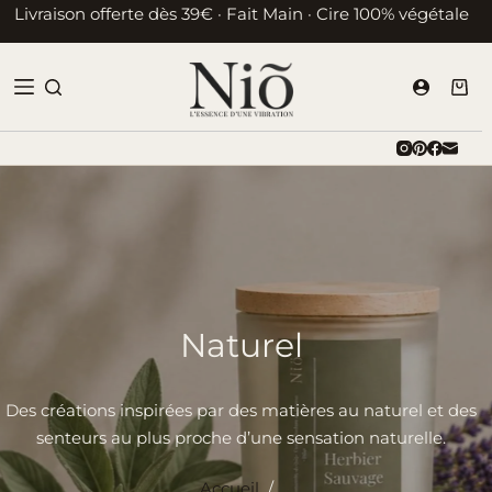
Passer
Livraison offerte dès 39€ · Fait Main · Cire 100% végétale
au
contenu
Pani
d’ac
Naturel
Des créations inspirées par des matières au naturel et des
senteurs au plus proche d’une sensation naturelle.
Accueil
/